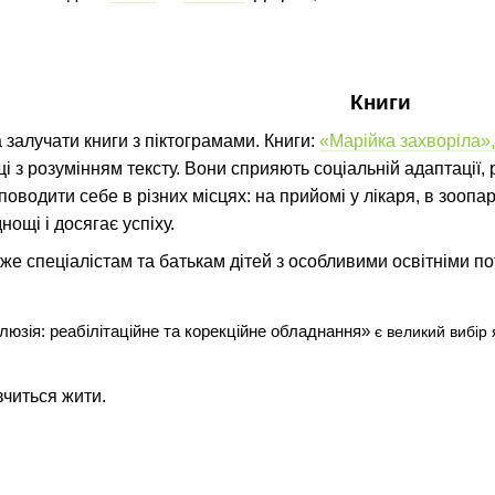
Книги
 залучати книги з піктограмами. Книги:
«Марійка захворіла»,
і з розумінням тексту.
Вони сприяють соціальній адаптації,
водити себе в різних місцях: на прийомі у лікаря, в зоопарк
нощі і досягає успіху.
же спеціалістам та батькам дітей з особливими освітніми п
клюзія: реабілітаційне та корекційне обладнання»
є великий вибір 
читься жити.