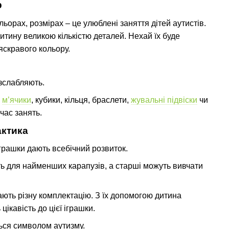
р
ьорах, розмірах – це улюблені заняття дітей аутистів.
итину великою кількістю деталей. Нехай їх буде
 яскравого кольору.
зслабляють.
і
м’ячики
, кубики, кільця, браслети,
жувальні підвіски
чи
час занять.
актика
іграшки дають всебічний розвиток.
ть для найменших карапузів, а старші можуть вивчати
ають різну комплектацію. З їх допомогою дитина
цікавість до цієї іграшки.
ться символом аутизму.