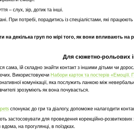
ття – слух, зір, дотик та інші.
ані. При потребі, порадитись із спеціалістами, які працюють
и на декілька груп по мірі того, як вони впливають на 
Для сюжетно-рольових і
я сама, їй складно знайти контакт з іншими дітьми чи дорос
уючих. Використовуючи
Набори карток та постерів «Емоціїї. 
нативної комунікації, яка послужить ланкою між невербаль
 вчителі зрозуміють як вона почувається.
pets
спонукає до гри та діалогу, допоможе налагодити контак
ють застосовувати для проведення корекційно-розвиткових 
вдома, на прогулянці, в поїздках.