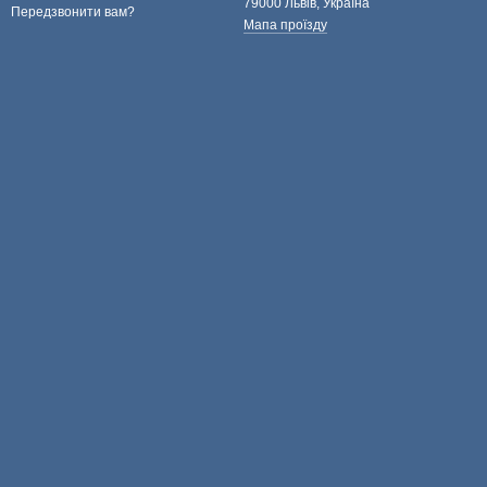
79000 Львів, Україна
Передзвонити вам?
Мапа проїзду