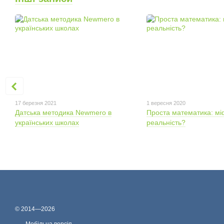
17 березня 2021
1 вересня 2020
Датська методика Newmero в
Проста математика: мі
українських школах
реальність?
© 2014—2026