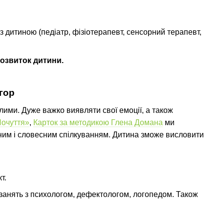
 з дитиною (педіатр, фізіотерапевт, сенсорний терапевт,
розвиток дитини.
гор
лими. Дуже важко виявляти свої емоції, а також
Почуття»
,
Карток за методикою Глена Домана
ми
ним і словесним спілкуванням. Дитина зможе висловити
т.
занять з психологом, дефектологом, логопедом. Також