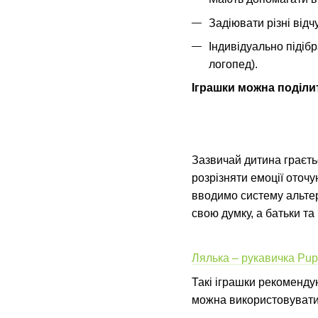
Задіювати різні відчу
Індивідуально підібр
логопед).
Іграшки можна поділит
Зазвичай дитина граєтьс
розрізняти емоції оточ
вводимо систему альтер
свою думку, а батьки та
Лялька – рукавичка Pup
Такі іграшки рекоменду
можна використовувати 