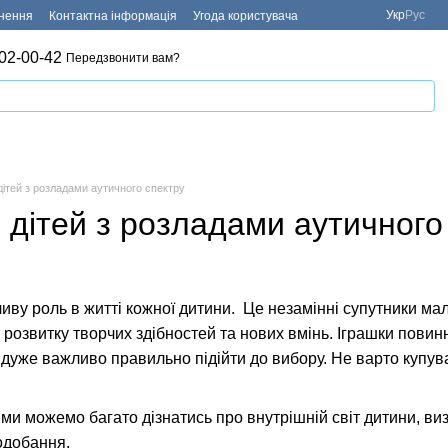
Укр
Рус
рнення
Контактна інформація
Угода користувача
02-00-42
Передзвонити вам?
дітей з розладами аутичного спектру
 дітей з розладами аутичного
ливу роль в житті кожної дитини. Це незамінні супутники м
о розвитку творчих здібностей та нових вмінь. Іграшки пови
 дуже важливо правильно підійти до вибору. Не варто купува
ми можемо багато дізнатись про внутрішній світ дитини, визн
подобання.