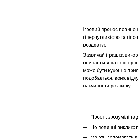
Ігровий процес повинен
гіперчутливістю та гіпо
роздратує.
Зазвичай іграшка викор
опирається на сенсорні 
може бути кухонне прил
подобається, вона відчув
навчанні та розвитку.
Прості, зрозумілі та 
Не повинні викликат
Мають допомагати в