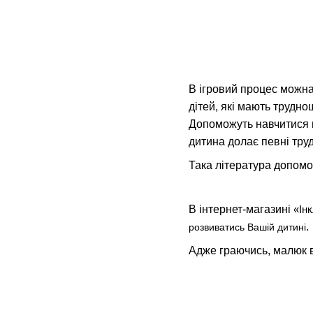
В ігровий процес можна
дітей, які мають труднощ
Допоможуть навчитися по
дитина долає певні труд
Така література допомо
В інтернет-магазині
«Ін
.
розвиватись Вашій дитині
Адже граючись, малюк в