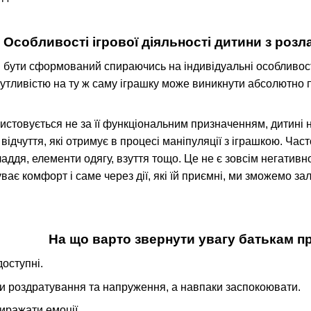
Особливості ігрової діяльності дитини з роз
 бути сформований спираючись на індивідуальні особливості
чутливістю на ту ж саму іграшку може виникнути абсолютно 
истовується не за її функціональним призначенням, дитині
відчуття, які отримує в процесі маніпуляції з іграшкою. Ча
аддя, елементи одягу, взуття тощо. Це не є зовсім негативн
ає комфорт і саме через дії, які їй приємні, ми зможемо залу
На що варто звернути увагу батькам пр
доступні.
и роздратування та напруження, а навпаки заспокоювати.
иражати емоції.