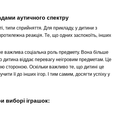
ладами аутичного спектру
, типи сприйняття. Для прикладу, у дитини з
протилежна реакція. Те, що одних заспокоїть, інших
 не важлива
соціальна роль предмету
. Вона більше
сто дитина віддає перевагу неігровим предметам. Це
ою стороною. Оскільки важливо те, що дитині це
чити її до інших ігор. І тим самим, досягти успіху у
и виборі іграшок: