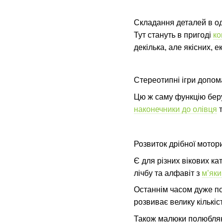
Складання деталей в оди
Тут стануть в пригоді
ко
декілька, але якісних, 
Стереотипні ігри допом
Цю ж саму функцію бер
наконечники до олівця
т
Розвиток дрібної мотори
Є для різних вікових ка
лічбу та алфавіт з
м’як
Останнім часом
д
уже п
розвиває велику кількіст
Також малюки полюбля