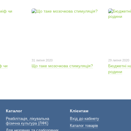
31 липня 2020
29 липня 2020
ф чи
Що таке мозочкова стимуляція?
Бюджетні нас
родини
Каталог
Клієнтам
Реабілітація, лікувальна
Вхід до кабінету
фізична культура (ЛФК)
Каталог товарів
Для незрячих та слабозрячих