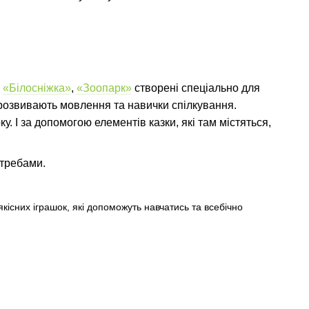
«Білосніжка»
,
«Зоопарк»
створені спеціально для
 розвивають мовлення та навички спілкування.
у. І за допомогою елементів казки, які там містяться,
отребами.
якісних іграшок, які допоможуть навчатись та всебічно