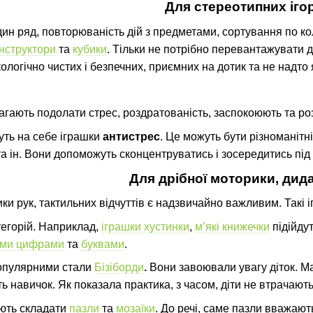
Для стереотипних іго
н ряд, повторюваність дій з предметами, сортування по кол
нструктори
та
кубики
. Тільки не потрібно перевантажувати д
екологічно чистих і безпечних, приємних на дотик та не надто
агають подолати стрес, роздратованість, заспокоюють та ро
уть на себе іграшки
антистрес
. Це можуть бути різноманітн
а ін. Вони допоможуть сконцентруватись і зосередитись під 
Для дрібної моторики, дид
ки рук, тактильних відчуттів є надзвичайно важливим. Такі 
тегорій. Наприклад,
іграшки хустинки
,
м’які книжечки
підійду
ими цифрами
та
буквами
.
опулярними
стали
Бізіборд
и
.
Вони
завоювали увагу діток. М
ь навичок. Як показала практика, з часом, діти не втрачають 
ють складати
пазли
та
мозаїки
. До речі, саме пазли вважаю