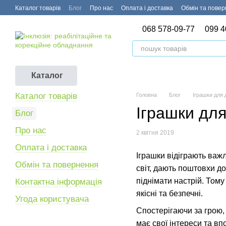
Перейти до основного контенту
Каталог товарів
Блог
Про нас
Оплата і доставка
Обмін та пове
068 578-09-77
099 4
Каталог
Каталог товарів
Головна
Блог
Іграшки для 
Іграшки для
Блог
Про нас
2 квітня 2019
Оплата і доставка
Іграшки
відіграють важ
Обмін та повернення
світ, дають поштовхи д
піднімати настрій. Тому
Контактна інформація
якісні та безпечні.
Угода користувача
Спостерігаючи за грою, 
має свої інтереси та в