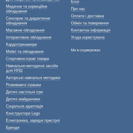
Блог
Медичне та корекційне
Про нас
обладнання
Оплата і доставка
Сенсорне та дидактичне
обладнання
Обмін та повернення
Масажне обладнання
Контактна інформація
Інтерактивне обладнання
Угода користувача
Кардіотренажери
Ми в соцмережах
Меблі та обладнання
Спортивно-ігрові товари
Навчально-методичні засоби
для НУШ
Авторські навчальні методики
Розвиваючі іграшки
Дитячі настільні ігри
Дитячі майданчики
Соціальна адаптація
Конструктори Lego
Електроніка, зарядні пристрої
Бренди