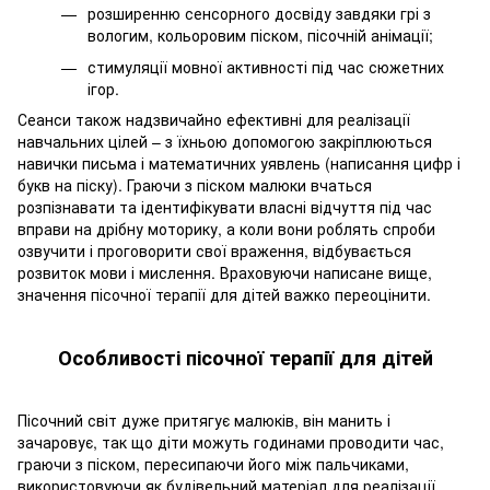
розширенню сенсорного досвіду завдяки грі з
вологим, кольоровим піском, пісочній анімації;
стимуляції мовної активності під час сюжетних
ігор.
Сеанси також надзвичайно ефективні для реалізації
навчальних цілей – з їхньою допомогою закріплюються
навички письма і математичних уявлень (написання цифр і
букв на піску). Граючи з піском малюки вчаться
розпізнавати та ідентифікувати власні відчуття під час
вправи на дрібну моторику, а коли вони роблять спроби
озвучити і проговорити свої враження, відбувається
розвиток мови і мислення. Враховуючи написане вище,
значення пісочної терапії для дітей важко переоцінити.
Особливості пісочної терапії для дітей
Пісочний світ дуже притягує малюків, він манить і
зачаровує, так що діти можуть годинами проводити час,
граючи з піском, пересипаючи його між пальчиками,
використовуючи як будівельний матеріал для реалізації