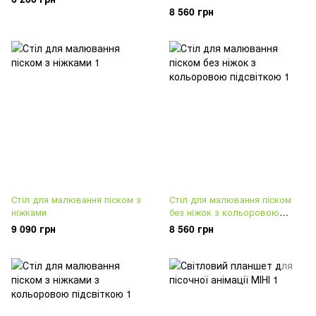
8 560 грн
Стіл для малювання піском з
Стіл для малювання піском
ніжками
без ніжок з кольоровою
підсвіткою
9 090 грн
8 560 грн