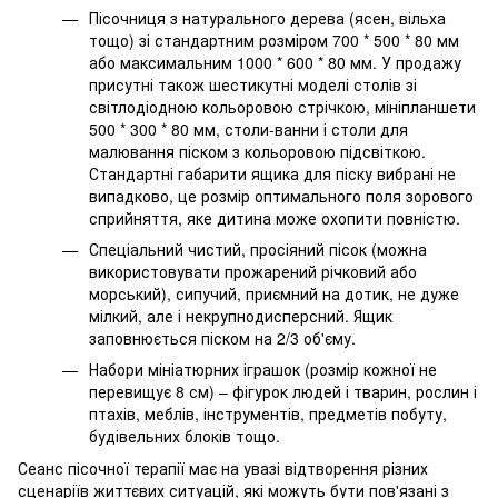
Пісочниця з натурального дерева (ясен, вільха
тощо) зі стандартним розміром 700 * 500 * 80 мм
або максимальним 1000 * 600 * 80 мм. У продажу
присутні також шестикутні моделі столів зі
світлодіодною кольоровою стрічкою, мініпланшети
500 * 300 * 80 мм, столи-ванни і столи для
малювання піском з кольоровою підсвіткою.
Стандартні габарити ящика для піску вибрані не
випадково, це розмір оптимального поля зорового
сприйняття, яке дитина може охопити повністю.
Спеціальний чистий, просіяний пісок (можна
використовувати прожарений річковий або
морський), сипучий, приємний на дотик, не дуже
мілкий, але і некрупнодисперсний. Ящик
заповнюється піском на 2/3 об'єму.
Набори мініатюрних іграшок (розмір кожної не
перевищує 8 см) – фігурок людей і тварин, рослин і
птахів, меблів, інструментів, предметів побуту,
будівельних блоків тощо.
Сеанс пісочної терапії має на увазі відтворення різних
сценаріїв життєвих ситуацій, які можуть бути пов'язані з