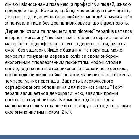
сім'єю і відносинами поза нею, з професіями людей, живою
природою тощо. Бажано, щоб під час сеансу в приміщенні,
де грають діти, звучала заспокійлива мелодійна музика або
ж панувала тиша без дратівливих звуків, що відволікають.
Дерев'яні столи та планшети для пісочної терапії в каталозі
інтернет-магазину "Інклюзія" виготовлені з сертифікованих
матеріалів (відшліфованого сухого дерева, не виділяють
смол, без задирок). Якщо є бажання, то покупець може
замовити тонування дерева в колір за своїм вибором
екологічним гіпоалергенним покриттям. Робочі столи в
світлодіодних планшетах виконані з екологічного оргскла,
що володіє високою стійкістю до механічних навантажень і
температурних перепадів. Вартість високоякісного
сертифікованого обладнання для пісочної анімації і арт-
терапії залишається демократичною, завдяки прямій
співпраці з виробниками. В комплекті до столів для
малювання піском і планшетів в подарунок входять пачки з
екологічно чистим піском (2 кг).