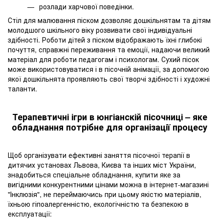
розлади харчової поведінки.
Стіл для малювання піском дозволяє дошкільнятам та дітям
молодшого шкільного віку розвивати свої індивідуальні
здібності. Роботи дітей з піском відображають їхні глибокі
почуття, справжні переживання та емоції, надаючи великий
матеріал для роботи педагогам і психологам. Сухий пісок
може використовуватися і в пісочній анімації, за допомогою
якої дошкільнята проявляють свої творчі здібності і художні
таланти.
Терапевтичні ігри в юнгіанскій пісочниці – яке
обладнання потрібне для організації процесу
Щоб організувати ефективні заняття пісочної терапії в
дитячих установах Львова, Києва та інших міст України,
знадобиться спеціальне обладнання, купити яке за
вигідними конкурентними цінами можна в інтернет-магазині
"Інклюзія", не переймаючись при цьому якістю матеріалів,
їхньою гіпоалергенністю, екологічністю та безпекою в
експлуатації: