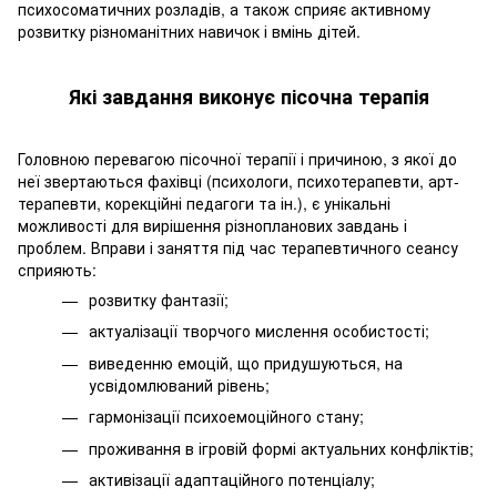
психосоматичних розладів, а також сприяє активному
розвитку різноманітних навичок і вмінь дітей.
Які завдання виконує пісочна терапія
Головною перевагою пісочної терапії і причиною, з якої до
неї звертаються фахівці (психологи, психотерапевти, арт-
терапевти, корекційні педагоги та ін.), є унікальні
можливості для вирішення різнопланових завдань і
проблем. Вправи і заняття під час терапевтичного сеансу
сприяють:
розвитку фантазії;
актуалізації творчого мислення особистості;
виведенню емоцій, що придушуються, на
усвідомлюваний рівень;
гармонізації психоемоційного стану;
проживання в ігровій формі актуальних конфліктів;
активізації адаптаційного потенціалу;