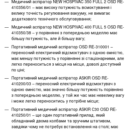
Медичний аспіратор NEW HOSPIVAC 350 FULL 2 OSD RE-
410356/01 – має високу потужність всмоктування і
велику точність регулювання вакууму, не вимагає
додаткового технічного обслуговування;
Медичний аспіратор NEW HOSPIVAC 400 FULL 5 OSD RE-
410350/38 – у порівнянні з попередньою моделлю має
більшу потужність, але й більшу вагу;
Портативний медичний аспіратор OSD RE-310001 –
переносний електричний відсмоктувач з одною ємністю,
має меншу потужність у порівнянні зі стаціонарними, але
легко переноситься з місця на місце, доволі доступний
по ціні;
Портативний медичний аспіратор ASKIR OSD RE-
410200/03 – переносний електричний відсмоктувач з
одною ємністю, має значно більшу потужність порівняно
з попередньою моделлю, у той же час має невелику вагу
і може легко переноситись у потрібне місце;
Портативний медичний аспіратор ASKIR С30 OSD RE-
410250/01 – ще один портативний прилад, який
обладнаний двома колбами та зручним штативом,
завдяки чому не потребує встановлення на столі; має