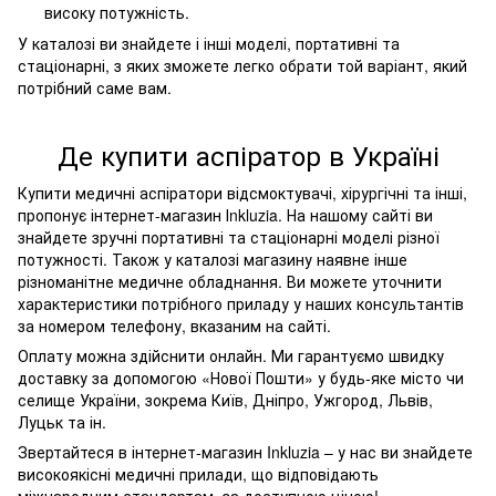
високу потужність.
У каталозі ви знайдете і інші моделі, портативні та
стаціонарні, з яких зможете легко обрати той варіант, який
потрібний саме вам.
Де купити аспіратор в Україні
Купити медичні аспіратори відсмоктувачі, хірургічні та інші,
пропонує інтернет-магазин Іnkluzia. На нашому сайті ви
знайдете зручні портативні та стаціонарні моделі різної
потужності. Також у каталозі магазину наявне інше
різноманітне медичне обладнання. Ви можете уточнити
характеристики потрібного приладу у наших консультантів
за номером телефону, вказаним на сайті.
Оплату можна здійснити онлайн. Ми гарантуємо швидку
доставку за допомогою «Нової Пошти» у будь-яке місто чи
селище України, зокрема Київ, Дніпро, Ужгород, Львів,
Луцьк та ін.
Звертайтеся в інтернет-магазин Inkluzia – у нас ви знайдете
високоякісні медичні прилади, що відповідають
міжнародним стандартам, за доступною ціною!