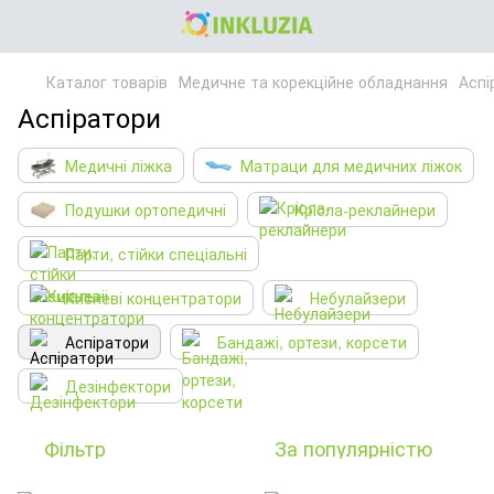
Каталог товарів
Медичне та корекційне обладнання
Аспі
Аспіратори
Медичні ліжка
Матраци для медичних ліжок
Подушки ортопедичні
Крісла-реклайнери
Парти, стійки спеціальні
Кисневі концентратори
Небулайзери
Аспіратори
Бандажі, ортези, корсети
Дезінфектори
Фільтр
За популярністю