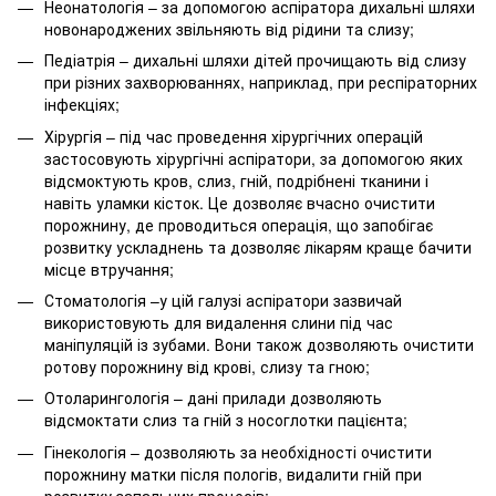
Неонатологія – за допомогою аспіратора дихальні шляхи
новонароджених звільняють від рідини та слизу;
Педіатрія – дихальні шляхи дітей прочищають від слизу
при різних захворюваннях, наприклад, при респіраторних
інфекціях;
Хірургія – під час проведення хірургічних операцій
застосовують хірургічні аспіратори, за допомогою яких
відсмоктують кров, слиз, гній, подрібнені тканини і
навіть уламки кісток. Це дозволяє вчасно очистити
порожнину, де проводиться операція, що запобігає
розвитку ускладнень та дозволяє лікарям краще бачити
місце втручання;
Стоматологія –у цій галузі аспіратори зазвичай
використовують для видалення слини під час
маніпуляцій із зубами. Вони також дозволяють очистити
ротову порожнину від крові, слизу та гною;
Отоларингологія – дані прилади дозволяють
відсмоктати слиз та гній з носоглотки пацієнта;
Гінекологія – дозволяють за необхідності очистити
порожнину матки після пологів, видалити гній при
розвитку запальних процесів;