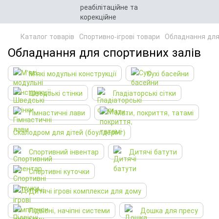
Каталог товарів
Спортивно-ігрові товари
Обладнання для
Обладнання для спортивних залів
М'які модульні конструкції
Сухі басейни
Шведські стінки
Гладіаторські сітки
Гімнастичні лави
Мати, покриття, татамі
Скалодром для дітей (боулдерінг)
Спортивний інвентар
Дитячі батути
Спортивні куточки
Дитячі ігрові комплекси для дому
Підвісні, начіпні системи
Дошка для пресу