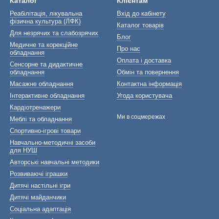
Каталог
Клієнтам
Реабілітація, лікувальна
Вхід до кабінету
фізична культура (ЛФК)
Каталог товарів
Для незрячих та слабозрячих
Блог
Медичне та корекційне
Про нас
обладнання
Оплата і доставка
Сенсорне та дидактичне
обладнання
Обмін та повернення
Масажне обладнання
Контактна інформація
Інтерактивне обладнання
Угода користувача
Кардіотренажери
Ми в соцмережах
Меблі та обладнання
Спортивно-ігрові товари
Навчально-методичні засоби
для НУШ
Авторські навчальні методики
Розвиваючі іграшки
Дитячі настільні ігри
Дитячі майданчики
Соціальна адаптація