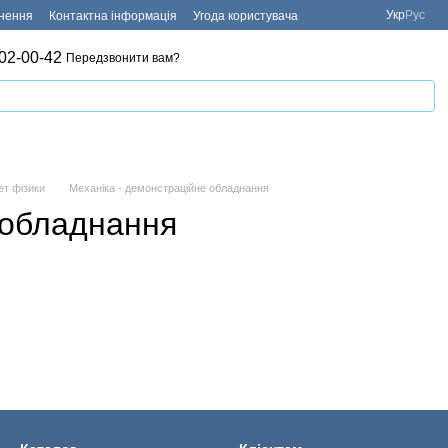
Укр
Рус
рнення
Контактна інформація
Угода користувача
02-00-42
Передзвонити вам?
ет фізики
Механіка - демонстраційне обладнання
 обладнання