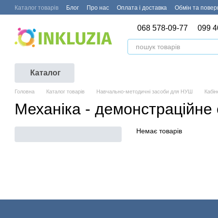
Перейти до основного контенту
Каталог товарів
Блог
Про нас
Оплата і доставка
Обмін та пове
068 578-09-77
099 4
Каталог
Головна
Каталог товарів
Навчально-методичні засоби для НУШ
Кабін
Механіка - демонстраційне
Немає товарів