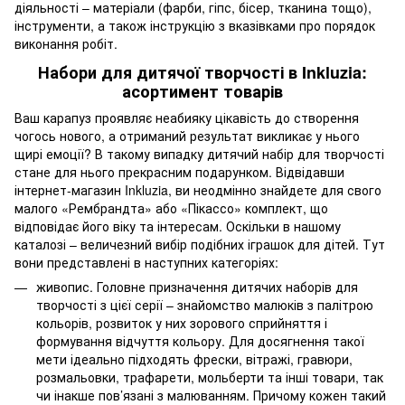
діяльності – матеріали (фарби, гіпс, бісер, тканина тощо),
інструменти, а також інструкцію з вказівками про порядок
виконання робіт.
Набори для дитячої творчості в Inkluzia:
асортимент товарів
Ваш карапуз проявляє неабияку цікавість до створення
чогось нового, а отриманий результат викликає у нього
щирі емоції? В такому випадку дитячий набір для творчості
стане для нього прекрасним подарунком. Відвідавши
інтернет-магазин Inkluzia, ви неодмінно знайдете для свого
малого «Рембрандта» або «Пікассо» комплект, що
відповідає його віку та інтересам. Оскільки в нашому
каталозі – величезний вибір подібних іграшок для дітей. Тут
вони представлені в наступних категоріях:
живопис. Головне призначення дитячих наборів для
творчості з цієї серії – знайомство малюків з палітрою
кольорів, розвиток у них зорового сприйняття і
формування відчуття кольору. Для досягнення такої
мети ідеально підходять фрески, вітражі, гравюри,
розмальовки, трафарети, мольберти та інші товари, так
чи інакше пов’язані з малюванням. Причому кожен такий