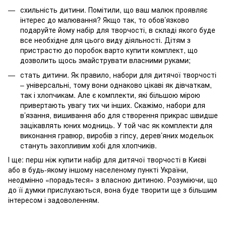
схильність дитини. Помітили, що ваш малюк проявляє
інтерес до малювання? Якщо так, то обов’язково
подаруйте йому набір для творчості, в складі якого буде
все необхідне для цього виду діяльності. Дітям з
пристрастю до поробок варто купити комплект, що
дозволить щось змайструвати власними руками;
стать дитини. Як правило, набори для дитячої творчості
– універсальні, тому вони однаково цікаві як дівчаткам,
так і хлопчикам. Але є комплекти, які більшою мірою
привертають увагу тих чи інших. Скажімо, набори для
в’язання, вишивання або для створення прикрас швидше
зацікавлять юних модниць. У той час як комплекти для
виконання гравюр, виробів з гіпсу, дерев’яних модельок
стануть захопливим хобі для хлопчиків.
І ще: перш ніж купити набір для дитячої творчості в Києві
або в будь-якому іншому населеному пункті України,
неодмінно «порадьтеся» з власною дитиною. Розуміючи, що
до її думки прислухаються, вона буде творити ще з більшим
інтересом і задоволенням.