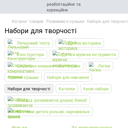
Каталог товарів
Розвиваючі іграшки
Набори для творчост
Набори для творчості
Ляльковий театр
Дрібна моторика
Конструктори
Дитячі музичні інструменти
Соціально-комунікативні іграшки
Логіка
Музичні іграшки
Набори для навчання
Набори для творчості
Каталки
Ігрові набори
Бізіборд (розвиваюча дошка) бізікуб
Костюми дитячі рольові, карнавальні
Фільтр
За популярністю