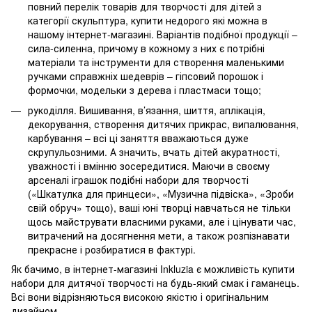
повний перелік товарів для творчості для дітей з
категорії скульптура, купити недорого які можна в
нашому інтернет-магазині. Варіантів подібної продукції –
сила-силенна, причому в кожному з них є потрібні
матеріали та інструменти для створення маленькими
ручками справжніх шедеврів – гіпсовий порошок і
формочки, модельки з дерева і пластмаси тощо;
рукоділля. Вишивання, в’язання, шиття, аплікація,
декорування, створення дитячих прикрас, випалювання,
карбування – всі ці заняття вважаються дуже
скрупульозними. А значить, вчать дітей акуратності,
уважності і вмінню зосередитися. Маючи в своєму
арсеналі іграшок подібні набори для творчості
(«Шкатулка для принцеси», «Музична підвіска», «Зроби
свій обруч» тощо), ваші юні творці навчаться не тільки
щось майструвати власними руками, але і цінувати час,
витрачений на досягнення мети, а також розпізнавати
прекрасне і розбиратися в фактурі.
Як бачимо, в інтернет-магазині Inkluzia є можливість купити
набори для дитячої творчості на будь-який смак і гаманець.
Всі вони відрізняються високою якістю і оригінальним
дизайном.