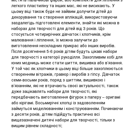
легкого пластиліну та інших мас, які не висихають. У
цьому віці також буде не зайвим долучити дітей до
декорування та створення аплікацій, використовуючи
заздалегідь підготовлені елементи, знайти які можна в
наборах для творчості для дітей від 3 років. Що
стосується чотирирічних дівчаток і хлопчиків, крім
малювання і ліплення, їх можна залучити до
виготовлення нескладних прикрас або інших виробів.
Після досягнення 5-6 років дітям будуть цікаві набори
для творчості з категорії рукоділля. Захопливим хобі для
юних модниць може стати шиття, вишивка або в’язання.
У той час як хлопчики в цьому віці більше захоплюються
створенням вітражів, гравюр і виробів з гіпсу. Дівчаток
семи-восьми років, поряд з шиттям, вишивкою і
в’язанням, які не втрачають своєї актуальності, також
дуже зацікавлять набори для творчості, які
передбачають виготовлення фігурок з паперу – оригамі
або кірігамі. Восьмирічні хлопці із задоволенням
займуться моделюванням і конструюванням. Починаючи
з десяти років, дітям підійдуть практично всі
вищезазначені дитячі набори для творчості, тільки з
вищим рівнем складності;