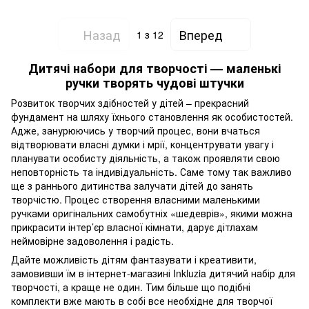
Назад
Вперед
1
з 12
Дитячі набори для творчості — маленькі
ручки творять чудові штучки
Розвиток творчих здібностей у дітей – прекрасний
фундамент на шляху їхнього становлення як особистостей.
Адже, занурюючись у творчий процес, вони вчаться
відтворювати власні думки і мрії, концентрувати увагу і
планувати особисту діяльність, а також проявляти свою
неповторність та індивідуальність. Саме тому так важливо
ще з раннього дитинства залучати дітей до занять
творчістю. Процес створення власними маленькими
ручками оригінальних самобутніх «шедеврів», якими можна
прикрасити інтер’єр власної кімнати, дарує дітлахам
неймовірне задоволення і радість.
Дайте можливість дітям фантазувати і креативити,
замовивши їм в інтернет-магазині Inkluzia дитячий набір для
творчості, а краще не один. Тим більше що подібні
комплекти вже мають в собі все необхідне для творчої