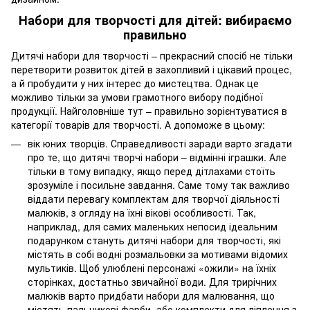
Набори для творчості для дітей: вибираємо
правильно
Дитячі набори для творчості – прекрасний спосіб не тільки
перетворити розвиток дітей в захопливий і цікавий процес,
а й пробудити у них інтерес до мистецтва. Однак це
можливо тільки за умови грамотного вибору подібної
продукції. Найголовніше тут – правильно зорієнтуватися в
категорії товарів для творчості. А допоможе в цьому:
вік юних творців. Справедливості заради варто згадати
про те, що дитячі творчі набори – відмінні іграшки. Але
тільки в тому випадку, якщо перед дітлахами стоїть
зрозуміле і посильне завдання. Саме тому так важливо
віддати перевагу комплектам для творчої діяльності
малюків, з огляду на їхні вікові особливості. Так,
наприклад, для самих маленьких непосид ідеальним
подарунком стануть дитячі набори для творчості, які
містять в собі водні розмальовки за мотивами відомих
мультиків. Щоб улюблені персонажі «ожили» на їхніх
сторінках, достатньо звичайної води. Для трирічних
малюків варто придбати набори для малювання, що
містять пальчикові фарби, або комплекти для ліплення з