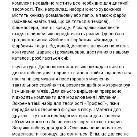
комплект неодмінно містить все необхідне для дитячої
творчості. Так, наприклад, набори юного художника
містять книжку-розмальовку або папір, а також фарби
(можливо навіть такі, що світяться в темряві),
фломастери, олівці і крейду. У складніші комплекти
входять вироби, які передбачають розпис (дерев’яна
гра-розмальовка «Зайчик з фарбами», «Ведмідь з
фарбами» тощо). Від калейдоскопа з всіляких полотен з
контурами, царапок і розмальовок, доступних в нашому
каталозі, розбігаються очі;
скульптура. До основних задач, які покладаються на
дитячі набори для творчості з даної лінійки, відносяться
наступні: формування просторового мислення і
тактильного сприйняття, розвиток дрібної моторики рук
і зміцнення м’язів. Для їхнього вирішення прекрасно
підходять комплекти для моделювання і ліплення.
Зокрема такі: набір для творчості «Професії», який
передбачає створення фігурок з гіпсу. «Магніти для
друзів» – тут є всі необхідні матеріали для ліплення
об’ємних магнітів або значків у формі птахів і тварин.
Завдяки набору для дітей «Оригамі» вони навчаться
моделювати гірлянду, що світиться. Втім, це далеко не