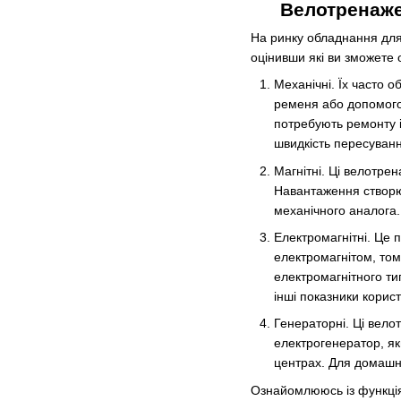
Велотренаже
На ринку обладнання для
оцінивши які ви зможете
Механічні. Їх часто 
ременя або допомогою
потребують ремонту і
швидкість пересуванн
Магнітні. Ці велотр
Навантаження створює
механічного аналога
Електромагнітні. Це 
електромагнітом, то
електромагнітного ти
інші показники корист
Генераторні. Ці вело
електрогенератор, як
центрах. Для домашн
Ознайомлююсь із функці