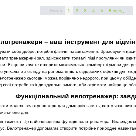
Назад
1
2
3
4
5
Вперед
лотренажери – ваш інструмент для відмінн
увати себе добре, потрібні фізичні навантаження. Враховуючи насич
вати тренажерний зал, здійснювати тривалі піші прогулянки чи їздит
авини. Якщо ви хочете створити максимально комфортні умови для р
унікальне з огляду на різноманітність оздоровчих ефектів для людс
лотренажер сьогодні можна порівняно недорого, при цьому обійдеть
ід свої потреби та індивідуальні вимоги, аби отримати найкраще о
Функціональний велотренажер: завд
ати модель велотренажера для домашніх занять, варто чітко визначи
ризначене для:
ніг і живота. Це найочевидніша функція велотренажера. Внаслідок си
онус. Велотренажер допомагає створити потрібне природне наванта