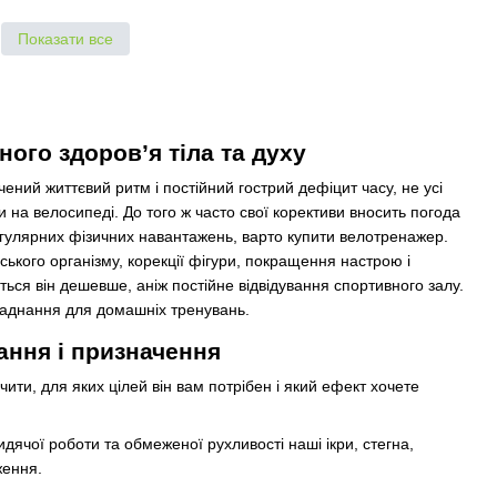
Показати все
ого здоров’я тіла та духу
ений життєвий ритм і постійний гострий дефіцит часу, не усі
и на велосипеді. До того ж часто свої корективи вносить погода
егулярних фізичних навантажень, варто купити велотренажер.
ького організму, корекції фігури, покращення настрою і
ся він дешевше, аніж постійне відвідування спортивного залу.
бладнання для домашніх тренувань.
ання і призначення
ти, для яких цілей він вам потрібен і який ефект хочете
дячої роботи та обмеженої рухливості наші ікри, стегна,
ження.