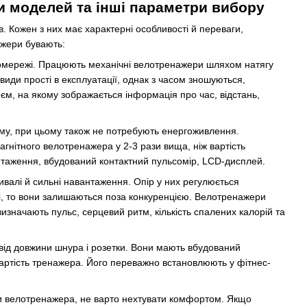
и моделей та інші параметри вибору
 Кожен з них має характерні особливості й переваги,
ажери бувають:
ектромережі. Працюють механічні велотренажери шляхом натягу
ди прості в експлуатації, однак з часом зношуються,
єм, на якому зображається інформація про час, відстань,
уму, при цьому також не потребують енергоживлення.
агнітного велотренажера у 2-3 рази вища, ніж вартість
таження, вбудований контактний пульсомір, LCD-дисплей.
ивалі й сильні навантаження. Опір у них регулюється
і, то вони залишаються поза конкуренцією. Велотренажери
изначають пульс, серцевий ритм, кількість спалених калорій та
 від довжини шнура і розетки. Вони мають вбудований
вартість тренажера. Його переважно встановлюють у фітнес-
и велотренажера, не варто нехтувати комфортом. Якщо