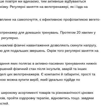
ше повітря ми вдихаємо, тим активніше відбуваються
зму. Регулярні заняття на велотренажері, як і їзда на
вплине на самопочуття, є ефективною профілактикою вегето-
елотренажер для домашніх тренувань. Протягом 20 хвилин у
 регулярно.
снажливі фізичні навантаження дозволяють скинути напругу,
ою для подальших звершень. Окрім того регулярні заняття на
авдання яких полягає в активно-пасивних тренуваннях нижніх
ршений фізичний стан після інсультів, аварій та інших
елі цих велотренажерів. Є компактні й габаритні, прості та
іною можна купити виріб, який ідеально підійде по
широкому асортименті товарів та різноманітності цінових
зів, пройти оздоровчу терапію, відновитись тощо. завдяки
остей.