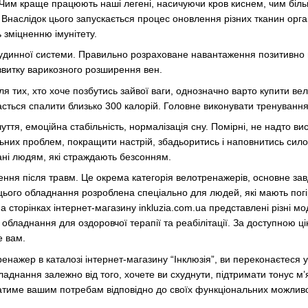
Чим краще працюють наші легені, насичуючи кров киснем, чим біль
 Внаслідок цього запускається процес оновлення різних тканин органі
 зміцненню імунітету.
удинної системи. Правильно розраховане навантаження позитивно 
озвитку варикозного розширення вен.
я тих, хто хоче позбутись зайвої ваги, однозначно варто купити в
сться спалити близько 300 калорій. Головне виконувати тренування
тя, емоційна стабільність, нормалізація сну. Помірні, не надто ви
альних проблем, покращити настрій, збадьоритись і наповнитись сил
ані людям, які страждають безсонням.
влення після травм. Це окрема категорія велотренажерів, основне з
я цього обладнання розроблена спеціально для людей, які мають погі
 сторінках інтернет-магазину inkluzia.com.ua представлені різні мод
 обладнання для оздоровчої терапії та реабілітації. За доступною ц
е вам.
ажер в каталозі інтернет-магазину “Інклюзія”, ви переконаєтеся у 
аднання залежно від того, хочете ви схуднути, підтримати тонус м’я
атиме вашим потребам відповідно до своїх функціональних можлив