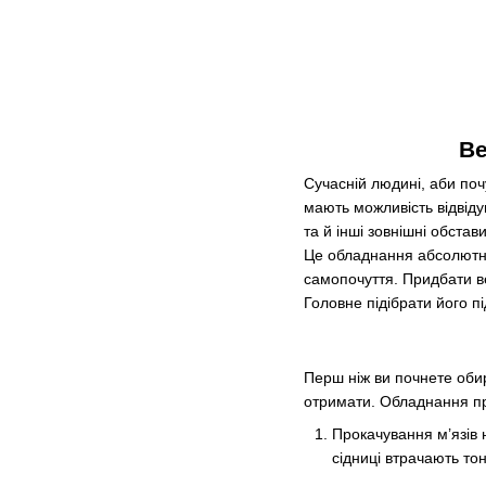
Ве
Сучасній людині, аби поч
мають можливість відвіду
та й інші зовнішні обст
Це обладнання абсолютно 
самопочуття. Придбати ве
Головне підібрати його п
Перш ніж ви почнете обир
отримати. Обладнання п
Прокачування м’язів 
сідниці втрачають т