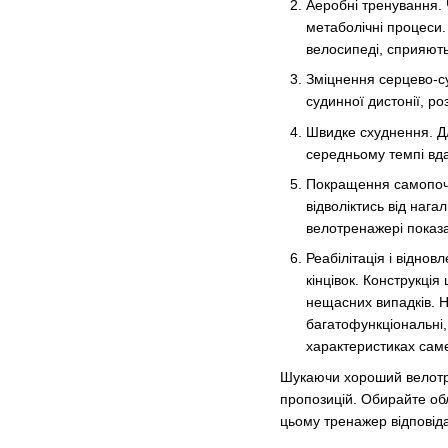
Аеробні тренування. 
метаболічні процеси.
велосипеді, сприяють
Зміцнення серцево-с
судинної дистонії, р
Швидке схуднення. Дл
середньому темпі вда
Покращення самопочут
відволіктись від наг
велотренажері показ
Реабілітація і відно
кінцівок. Конструкці
нещасних випадків. На
багатофункціональні,
характеристиках сам
Шукаючи хороший велотрен
пропозицій. Обирайте обл
цьому тренажер відповід