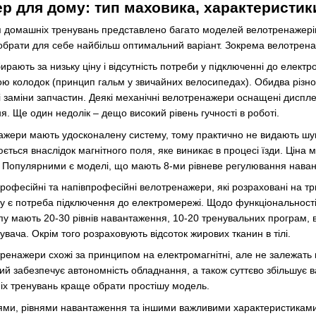
р для дому: тип маховика, характеристик
 домашніх тренувань представлено багато моделей велотренажерів.
 обрати для себе найбільш оптимальний варіант. Зокрема велотрен
обирають за низьку ціну і відсутність потреби у підключенні до ел
 колодок (принцип гальм у звичайних велосипедах). Обидва різнови
 заміни запчастин. Деякі механічні велотренажери оснащені диспле
я. Ще один недолік – дещо високий рівень гучності в роботі.
енажери мають удосконалену систему, тому практично не видають ш
ться внаслідок магнітного поля, яке виникає в процесі їзди. Ціна м
. Популярними є моделі, що мають 8-ми рівневе регулювання наван
професійні та напівпрофесійні велотренажери, які розраховані на тр
му є потреба підключення до електромережі. Щодо функціональност
пу мають 20-30 рівнів навантаження, 10-20 тренувальних програм, в
увача. Окрім того розраховують відсоток жирових тканин в тілі.
тренажери схожі за принципом на електромагнітні, але не залежать
ий забезпечує автономність обладнання, а також суттєво збільшує 
іх тренувань краще обрати простішу модель.
ями, рівнями навантаження та іншими важливими характеристикам