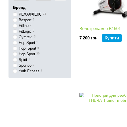
Бренд
РЕХАФЛЕКС
24
Besport
9
Fitline
2
Велотренажер B1501
FitLogic
7
Gymtek
3
7 200 грн
Купити
Hop Sport
1
Hop- Sport
5
Hop-Sport
30
Spirit
1
Sportop
2
York Fitness
1