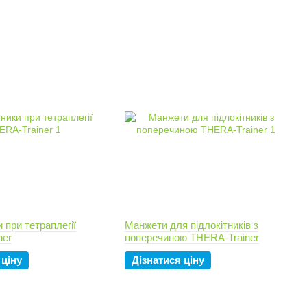
 при тетраплегії
Манжети для підлокітників з
ner
поперечиною THERA-Trainer
 ціну
Дізнатися ціну