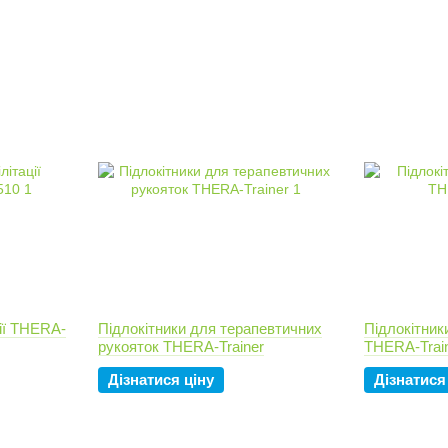
ції THERA-
Підлокітники для терапевтичних
Підлокітники
рукояток THERA-Trainer
THERA-Trai
Дізнатися ціну
Дізнатися