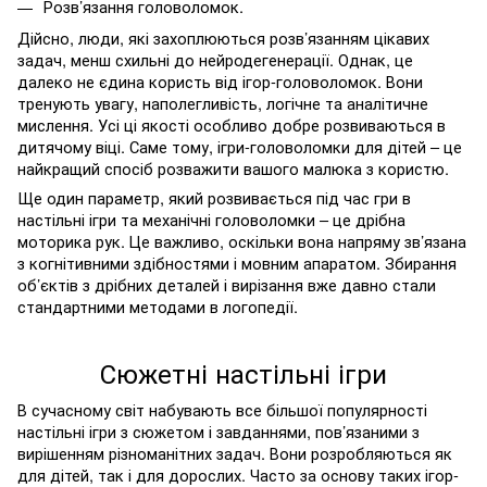
Розв’язання головоломок.
Дійсно, люди, які захоплюються розв’язанням цікавих
задач, менш схильні до нейродегенерації. Однак, це
далеко не єдина користь від ігор-головоломок. Вони
тренують увагу, наполегливість, логічне та аналітичне
мислення. Усі ці якості особливо добре розвиваються в
дитячому віці. Саме тому, ігри-головоломки для дітей – це
найкращий спосіб розважити вашого малюка з користю.
Ще один параметр, який розвивається під час гри в
настільні ігри та механічні головоломки – це дрібна
моторика рук. Це важливо, оскільки вона напряму зв’язана
з когнітивними здібностями і мовним апаратом. Збирання
об’єктів з дрібних деталей і вирізання вже давно стали
стандартними методами в логопедії.
Сюжетні настільні ігри
В сучасному світ набувають все більшої популярності
настільні ігри з сюжетом і завданнями, пов’язаними з
вирішенням різноманітних задач. Вони розробляються як
для дітей, так і для дорослих. Часто за основу таких ігор-