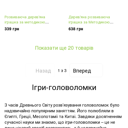
Розвиваюча дерев'яна
Дерев'яна розвиваюча
іграшка за методикою
іграшка за Методикою
Нікітіних
Нікітіних Склади квадрат
339 грн
638 грн
Показати ще 20 товарів
Назад
Вперед
1
з 3
Ігри-головоломки
З часів Древнього Світу розв’язування головоломок було
надзвичайно популярним заняттям. Його полюбляли в
Єгипті, Греції, Месопотамії та Китаї. Завдяки досягненням
сучасної науки ми знаємо, що ігри-головоломки – це не
лише цікавий спосіб розважитись, а й надзвичайно