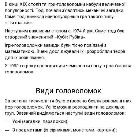
В кінці
XIX
століття ігри-головоломки набули величезної
популярності. Тоді почали з’являтись механічні загадки.
Саме тоді виникла найпопулярніша гра такого типу
–
«П’ятнашки».
Наступним важливим етапом є 1974-й рік. Саме тоді був
створений знаменитий «Кубік Рубіка».
Ігри-головоломки завжди були тісно пов’язані з
математикою. Вчені досліджували їх і розробляли теорії
для їх розв’язання.
З 1992-го року проводяться чемпіонати світу з розв’язання
головоломок.
Види головоломок
За останні тисячоліття було створено безліч різноманітних
ігор-головоломок. Усі їх можна розподілити на декілька
груп. Зазвичай виділяються наступні види головоломок:
Усні (загадки, парадокси);
З предметами (із сірниками, монетами, картами);