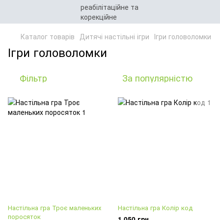
Каталог товарів
Дитячі настільні ігри
Ігри головоломки
Ігри головоломки
Фільтр
За популярністю
Настільна гра Троє маленьких
Настільна гра Колір код
поросяток
1 050 грн