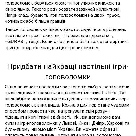
головоломок беруться сюжети популярних книжок та
кінофільмів. Такого роду розваги зазвичай колективні.
Наприклад, бувають ігри-головоломки на двох, трьох,
чотирьох або більше гравців.
Також головоломки широко застосовуються в рольових
настільних іграх, таких, як «Підземелля і дракони»,
«
GURPS
», тощо. Вони є частиною багатьох стандартних
пригод, розроблених для цих ігрових систем.
Придбати найкращі настільні ігри-
головоломки
Якщо ви хочете провести час зі своєю сім’єю, розв’язуючи
цікаві задачки, зверніться в інтернет-магазин
Inkluzia
. Тут
ви знайдете велику кількість цікавих та розвиваючих ігор-
головоломок різних видів. Кожна з цих ігор стане чудовим
способом провести час, натренувати свій розум і
підвищити когнітивні здібності.
Inkluzia
допоможе вам
купити ігри-головоломки у Львові, Києві, Дніпрі, Харкові та
будь-якому іншомо місті України. Ви можете обрати і
оплатити товар онлайн і отримати його за допомогою