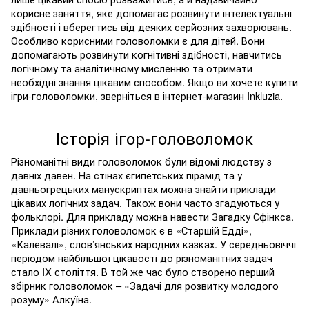
корисне заняття, яке допомагає розвинути інтелектуальні
здібності і вберегтись від деяких серйозних захворювань.
Особливо корисними головоломки є для дітей. Вони
допомагають розвинути когнітивні здібності, навчитись
логічному та аналітичному мисленню та отримати
необхідні знання цікавим способом. Якщо ви хочете купити
ігри-головоломки, зверніться в інтернет-магазин
Inkluzia
.
Історія ігор-головоломок
Різноманітні види головоломок були відомі людству з
давніх давен. На стінах єгипетських пірамід та у
давньогрецьких манускриптах можна знайти приклади
цікавих логічних задач. Також вони часто згадуються у
фольклорі. Для прикладу можна навести Загадку Сфінкса.
Приклади різних головоломок є в «Старшій Едді»,
«Калевалі», слов’янських народних казках. У середньовіччі
періодом найбільшої цікавості до різноманітних задач
стало
IX
століття. В той же час було створено перший
збірник головоломок – «Задачі для розвитку молодого
розуму» Алкуїна.