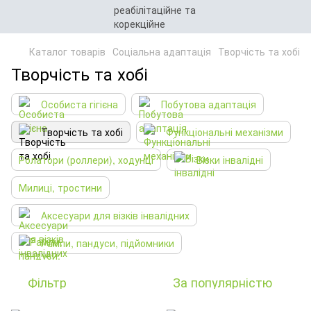
Каталог товарів
Соціальна адаптація
Творчість та хобі
Творчість та хобі
Особиста гігієна
Побутова адаптація
Творчість та хобі
Функціональні механізми
Ролатори (роллери), ходунці
Візки інвалідні
Милиці, тростини
Аксесуари для візків інвалідних
Рампи, пандуси, підйомники
Фільтр
За популярністю