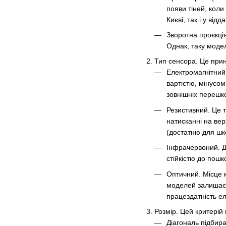
появи тіней, кол
Києві, так і у від
Зворотна проєкція
Однак, таку модел
Тип сенсора. Це прин
Електромагнітний
вартістю, мінусом
зовнішніх перешк
Резистивний. Це 
натисканні на вер
(достатню для шк
Інфрачервоний. Д
стійкістю до пошк
Оптичний. Місце 
моделей залишаєт
працездатність е
Розмір. Цей критерій
Діагональ підбира