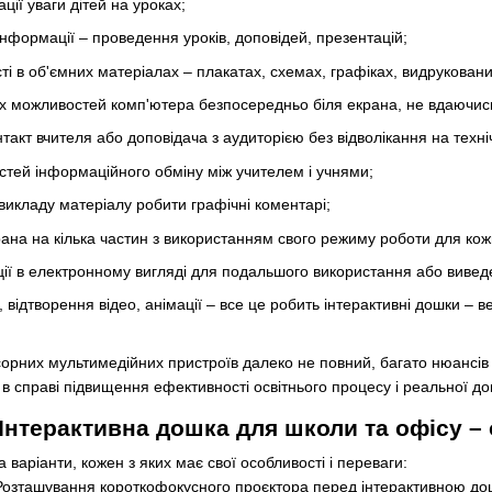
ії уваги дітей на уроках;
нформації – проведення уроків, доповідей, презентацій;
сті в об'ємних матеріалах – плакатах, схемах, графіках, видрукова
 можливостей комп'ютера безпосередньо біля екрана, не вдаючись
такт вчителя або доповідача з аудиторією без відволікання на техні
тей інформаційного обміну між учителем і учнями;
викладу матеріалу робити графічні коментарі;
рана на кілька частин з використанням свого режиму роботи для кож
ї в електронному вигляді для подальшого використання або виведе
 відтворення відео, анімації – все це робить інтерактивні дошки – в
орних мультимедійних пристроїв далеко не повний, багато нюансів 
 справі підвищення ефективності освітнього процесу і реальної до
Інтерактивна дошка для школи та офісу – 
ва варіанти, кожен з яких має свої особливості і переваги:
Розташування короткофокусного проєктора перед інтерактивною дошк