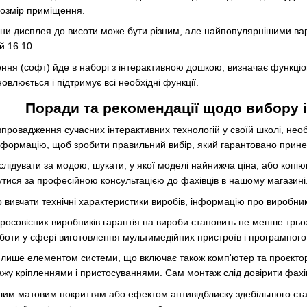
розмір приміщення.
и дисплея до висоти може бути різним, але найпопулярнішими варіа
 16:10.
ння (софт) йде в наборі з інтерактивною дошкою, визначає функці
овлюється і підтримує всі необхідні функції.
Поради та рекомендації щодо вибору 
провадження сучасних інтерактивних технологій у своїй школі, необ
нформацію, щоб зробити правильний вибір, який гарантовано принес
 слідувати за модою, шукати, у якої моделі найнижча ціна, або коп
тися за професійною консультацією до фахівців в нашому магазині
вивчати технічні характеристики виробів, інформацію про виробникі
обросовісних виробників гарантія на вироби становить не менше трь
боти у сфері виготовлення мультимедійних пристроїв і програмного
 лише елементом системи, що включає також комп'ютер та проєкто
жу кріпленнями і пристосуваннями. Сам монтаж слід довірити фахівця
лим матовим покриттям або ефектом антивідблиску здебільшого стає