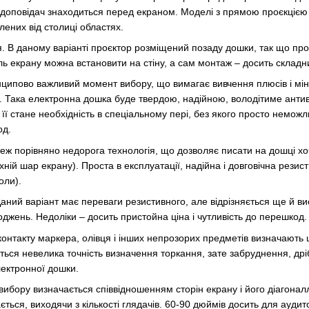
и доповідач знаходиться перед екраном. Моделі з прямою проєкцією 
далених від столиці областях.
. В даному варіанті проєктор розміщений позаду дошки, так що промін
ь екрану можна встановити на стіну, а сам монтаж – досить складн
ципово важливий момент вибору, що вимагає вивчення плюсів і міну
. Така електронна дошка буде твердою, надійною, володітиме анти
 її стане необхідність в спеціальному пері, без якого просто немо
од.
теж порівняно недорога технологія, що дозволяє писати на дошці х
хній шар екрану). Проста в експлуатації, надійна і довговічна рези
оли).
аний варіант має переваги резистивного, але відрізняється ще й ви
оджень. Недоліки – досить пристойна ціна і чутливість до перешкод.
контакту маркера, олівця і інших непрозорих предметів визначають
ься невелика точність визначення торкання, зате забруднення, дрі
лектронної дошки.
 вибору визначається співвідношенням сторін екрану і його діагонал
ється, виходячи з кількості глядачів. 60-90 дюймів досить для ауди