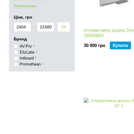
Ламінатори
Ціна, грн
Від Ціна, грн
До Ціна, грн
ОК
Інтерактивна дошка Sma
SBM680V
Бренд
30 000 грн
Купити
AV-Pro
4
ElizLabs
2
Intboard
6
Promethean
3