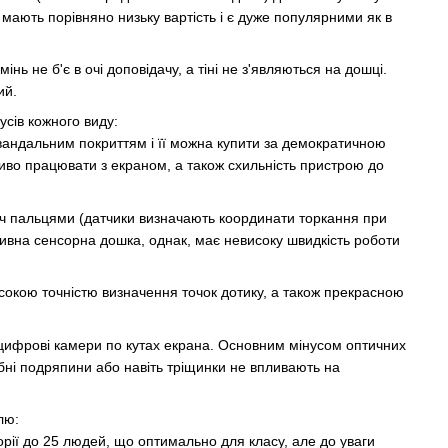
мають порівняно низьку вартість і є дуже популярними як в
ь не б'є в очі доповідачу, а тіні не з'являються на дошці.
ий.
сів кожного виду:
вандальним покриттям і її можна купити за демократичною
жливо працювати з екраном, а також схильність пристрою до
оч пальцями (датчики визначають координати торкання при
стивна сенсорна дошка, однак, має невисоку швидкість роботи
сокою точністю визначення точок дотику, а також прекрасною
 цифрові камери по кутах екрана. Основним мінусом оптичних
бні подряпини або навіть тріщинки не впливають на
лю:
торії до 25 людей, що оптимально для класу, але до уваги