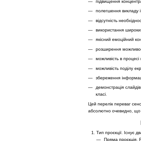
підвищення концентрац
полегшення викладу і
відсутність необхідно
використання широких
якісний емоційний кон
розширення можливос
можливість в процесі 
можливість поділу ек
збереження інформаці
демонстрація слайдів,
класі.
Цей перелік переваг сенс
абсолютно очевидно, що в
Тип проєкції. Існує д
Пряма проєкція. 