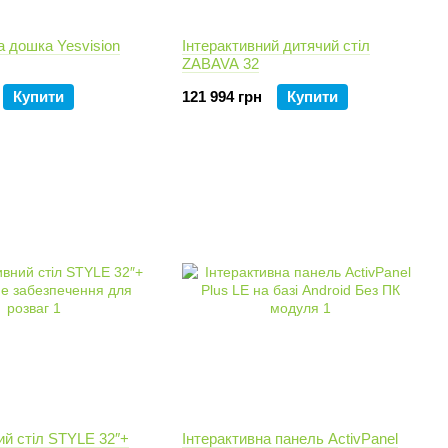
а дошка Yesvision
Інтерактивний дитячий стіл
ZABAVA 32
Купити
121 994 грн
Купити
ий стіл STYLE 32″+
Інтерактивна панель ActivPanel