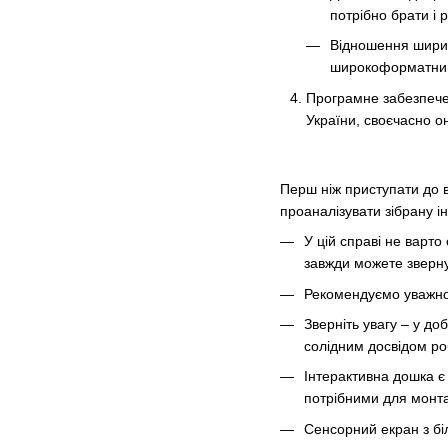
потрібно брати і 
Відношення ширин
широкоформатний
Програмне забезпече
України, своєчасно он
Перш ніж приступати до в
проаналізувати зібрану і
У цій справі не варто
завжди можете зверну
Рекомендуємо уважно 
Зверніть увагу – у д
солідним досвідом ро
Інтерактивна дошка є
потрібними для монта
Сенсорний екран з бі