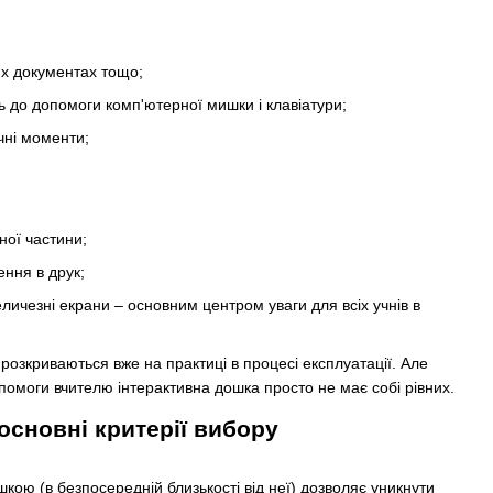
них документах тощо;
 до допомоги комп'ютерної мишки і клавіатури;
чні моменти;
ної частини;
ння в друк;
еличезні екрани – основним центром уваги для всіх учнів в
розкриваються вже на практиці в процесі експлуатації. Але
помоги вчителю інтерактивна дошка просто не має собі рівних.
основні критерії вибору
ою (в безпосередній близькості від неї) дозволяє уникнути