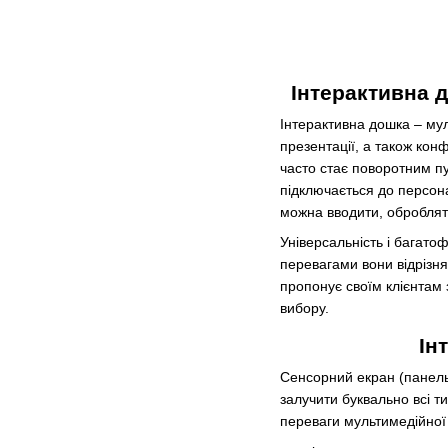
Інтерактивна 
Інтерактивна дошка – мул
презентації, а також кон
часто стає поворотним пу
підключається до персона
можна вводити, обробляти
Універсальність і багат
перевагами вони відрізня
пропонує своїм клієнтам з
вибору.
Ін
Сенсорний екран (панель)
залучити буквально всі т
переваги мультимедійної