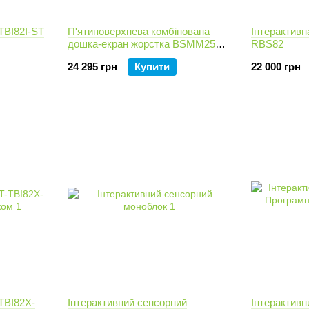
TBI82I-ST
П'ятиповерхнева комбінована
Інтерактивн
дошка-екран жорстка BSMM25
RBS82
4000 х 1250
24 295 грн
Купити
22 000 грн
TBI82X-
Інтерактивний сенсорний
Інтерактивн