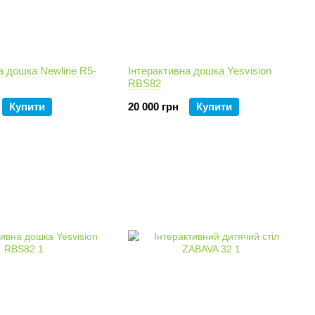
а дошка Newline R5-
Інтерактивна дошка Yesvision
RBS82
Купити
20 000 грн
Купити