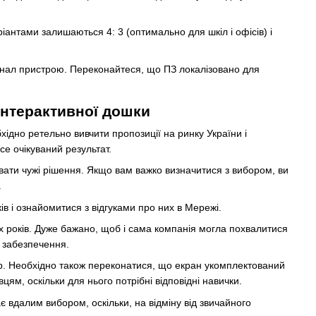
нтами залишаються 4: 3 (оптимально для шкіл і офісів) і
онал пристрою. Переконайтеся, що ПЗ локалізовано для
інтерактивної дошки
хідно ретельно вивчити пропозиції на ринку України і
е очікуваний результат.
іювати чужі рішення. Якщо вам важко визначитися з вибором, ви
.
в і ознайомитися з відгуками про них в Мережі.
ох років. Дуже бажано, щоб і сама компанія могла похвалитися
 забезпечення.
р. Необхідно також переконатися, що екран укомплектований
м, оскільки для нього потрібні відповідні навички.
 вдалим вибором, оскільки, на відміну від звичайного