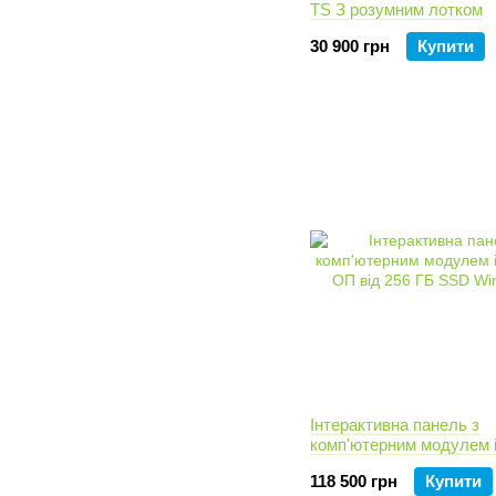
TS З розумним лотком
30 900 грн
Купити
Інтерактивна панель з
комп'ютерним модулем i
ОП від 256 ГБ SSD Win
118 500 грн
Купити