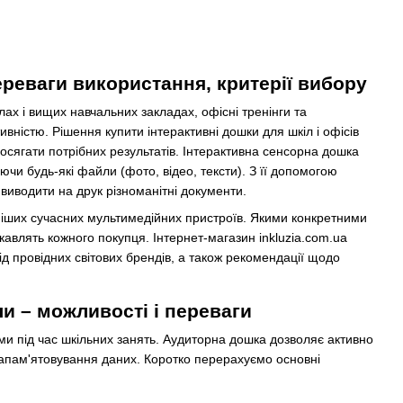
ереваги використання, критерії вибору
ах і вищих навчальних закладах, офісні тренінги та
ивністю. Рішення купити інтерактивні дошки для шкіл і офісів
осягати потрібних результатів. Інтерактивна сенсорна дошка
чи будь-які файли (фото, відео, тексти). З її допомогою
 виводити на друк різноманітні документи.
рніших сучасних мультимедійних пристроїв. Якими конкретними
кавлять кожного покупця. Інтернет-магазин inkluzia.com.ua
від провідних світових брендів, а також рекомендації щодо
и – можливості і переваги
ми під час шкільних занять. Аудиторна дошка дозволяє активно
 запам'ятовування даних. Коротко перерахуємо основні