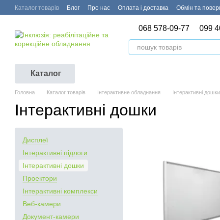
Перейти до основного контенту
Каталог товарів
Блог
Про нас
Оплата і доставка
Обмін та пове
068 578-09-77
099 4
Каталог
Головна
Каталог товарів
Інтерактивне обладнання
Інтерактивні дошки
Інтерактивні дошки
Дисплеї
Інтерактивні підлоги
Інтерактивні дошки
Проектори
Інтерактивні комплекси
Веб-камери
Документ-камери