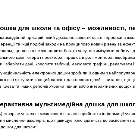
дошка для школи та офісу – можливості, п
ьтимедійний пристрій, який дозволяє вивести освітні процеси в школ
ференції та інші подібні заходи на принципово новий рівень за ефект
нктом, що дозволяє заощадити багато часу, оптимізувати роботу і д
льного комп'ютера і проєктора і працює в ролі монітора, відображаю
 і зберігати дані, креслити таблиці, малювати графіки, редагувати і
офункціональність електронної дошки зробили її одним з найпопуля
ються і як купити кращий варіант для певних цілей – питання, що ці
 Києва та інших регіонів України гідний вибір інтерактивних дощок 
терактивна мультимедійна дошка для школ
 створює унікальні можливості в плані сприйняття інформації учня
ипи мислення школярів, що підвищує їхню здатність до засвоєння і
 дошки для школи: