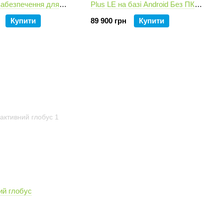
забезпечення для
Plus LE на базі Android Без ПК
модуля
Купити
89 900 грн
Купити
ий глобус