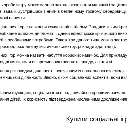
ь зробити гру максимально захоплюючою для малюків і зацікавит
і задачі. Зустрівшись з ними в безпечному ігровому середовищі,
мані навички.
льних ігор є навчання комунікації в цілому. Завдяки таким ігра
еобхідне шляхом дипломатії. Даний ефект може крім іншого вик
тей з особливими потребами. Також ігри даного типу можна застос
риклад, розлади аутистичного спектру, розлади адаптації).
их ігор можна назвати набуття корисних навичок. Для прикладу, 
ідрізняти, коли співрозмовник говорить правду, а коли ні.
ння різновидам діяльності, пов’язаним із соціальною взаємодіє
иємницькій діяльності. Звісно, окрім соціальних аспектів, вони 
аним функціям, соціальні ігри є надзвичайно хорошими навчаль
ння дітей. Їх корисність підтверджена численними дослідженнями
Купити соціальні іг