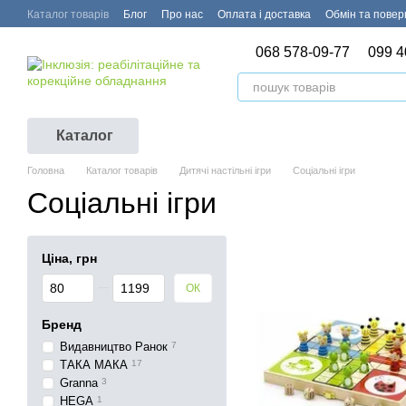
Перейти до основного контенту
Каталог товарів
Блог
Про нас
Оплата і доставка
Обмін та пове
068 578-09-77
099 4
Каталог
Головна
Каталог товарів
Дитячі настільні ігри
Соціальні ігри
Соціальні ігри
Ціна, грн
Від Ціна, грн
До Ціна, грн
ОК
Бренд
Видавництво Ранок
7
ТАКА МАКА
17
Granna
3
HEGA
1