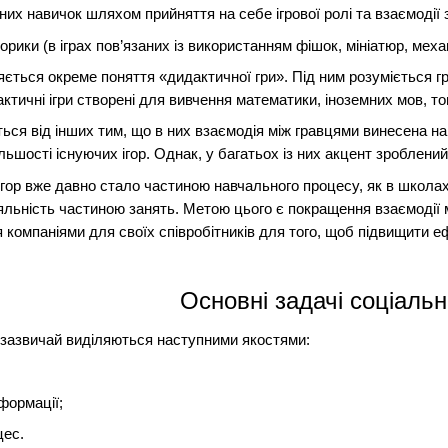
их навичок шляхом прийняття на себе ігрової ролі та взаємодії 
орики (в іграх пов’язаних із використанням фішок, мініатюр, механ
яється окреме поняття «дидактичної гри». Під ним розуміється гра
ктичні ігри створені для вивчення математики, іноземних мов, т
ються від інших тим, що в них взаємодія між гравцями винесена 
шості існуючих ігор. Однак, у багатьох із них акцент зроблени
гор вже давно стало частиною навчального процесу, як в школах,
іяльність частиною занять. Метою цього є покращення взаємодії 
я компаніями для своїх співробітників для того, щоб підвищити е
Основні задачі соціальн
й зазвичай виділяються наступними якостями:
формації;
цес.