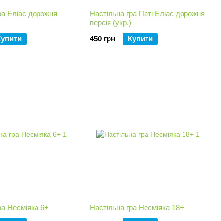
ра Еліас дорожня
Настільна гра Паті Еліас дорожня
версія (укр.)
Купити
450 грн
Купити
ра Несміяка 6+
Настільна гра Несміяка 18+