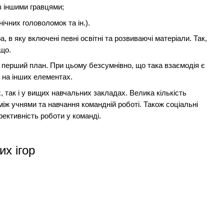
з іншими гравцями;
ічних головоломок та ін.).
, в яку включені певні освітні та розвиваючі матеріали. Так,
ощо.
на перший план. При цьому безсумнівно, що така взаємодія є
й на інших елементах.
 так і у вищих навчальних закладах. Велика кількість
між учнями та навчання командній роботі. Також соціальні
фективність роботи у команді.
их ігор