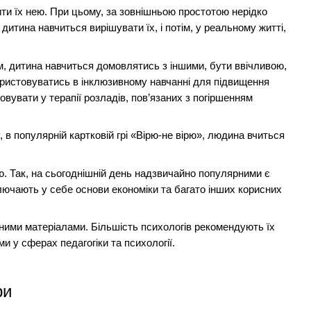
и їх нею. При цьому, за зовнішньою простотою нерідко
 дитина навчиться вирішувати їх
,
і потім, у реальному житті
,
м, дитина навчиться домовлятись з іншими, бути ввічливою,
ористовуватись в інклюзивному навчанні для підвищення
овувати у терапії розладів, пов’язаних з погіршенням
в популярній картковій грі «Вірю-не вірю», людина вчиться
ю. Так, на сьогоднішній день надзвичайно популярними є
включають у себе основи економіки та багато інших корисних
ними матеріалами. Більшість психологів рекомендують їх
 у сферах педагогіки та психології.
ри