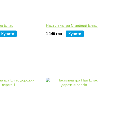
ра Еліас
Настільна гра Сімейний Еліас
Купити
1 149 грн
Купити