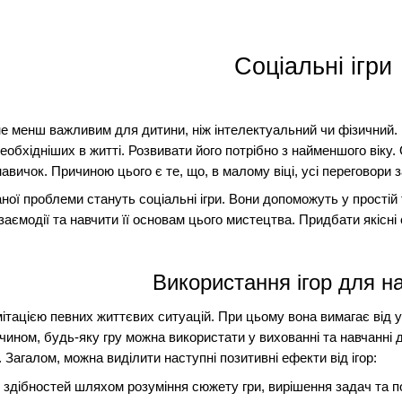
Соціальні ігри
не менш важливим для дитини, ніж інтелектуальний чи фізичний.
еобхідніших в житті. Розвивати його потрібно з найменшого віку
авичок. Причиною цього є те, що, в малому віці, усі переговори з
ї проблеми стануть соціальні ігри. Вони допоможуть у простій т
заємодії та навчити її основам цього мистецтва. Придбати якісні 
Використання ігор для н
мітацією певних життєвих ситуацій. При цьому вона вимагає від у
чином, будь-яку гру можна використати у вихованні та навчанні 
. Загалом, можна виділити наступні позитивні ефекти від ігор:
х здібностей шляхом розуміння сюжету гри, вирішення задач та п