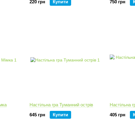
220 грн
Купити
750 грн
мка
Настільна гра Туманний острів
Настільна г
645 грн
Купити
405 грн