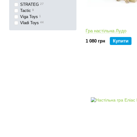
STRATEG
27
Tactic
9
Viga Toys
1
Vladi Toys
44
Гра настільна Лудо
1 080 грн
Купити