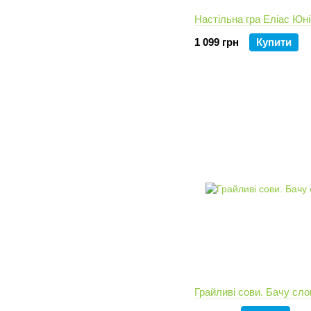
Настільна гра Еліас Юн
1 099 грн
Купити
Грайливі сови. Бачу сло