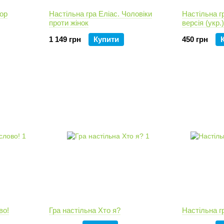
іор
Настільна гра Еліас. Чоловіки
Настільна г
проти жінок
версія (укр.)
1 149 грн
Купити
450 грн
во!
Гра настільна Хто я?
Настільна г