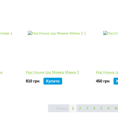
ви
Настільна гра Мемка Мімка 2
Настільна г
810 грн
Купити
450 грн
Назад
1
2
3
4
5
6
В