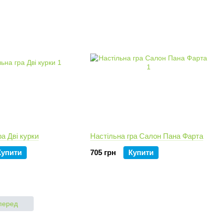
ра Дві курки
Настільна гра Салон Пана Фарта
Купити
705 грн
Купити
перед