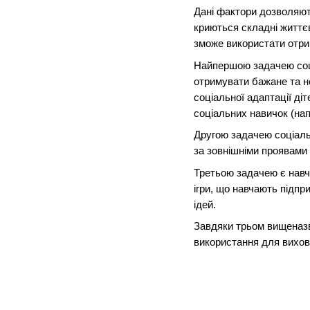
Дані фактори дозволяют
криються складні життєв
зможе використати отри
Найпершою задачею соціа
отримувати бажане та н
соціальної адаптації ді
соціальних навичок (нап
Другою задачею соціальн
за зовнішніми проявами в
Третьою задачею є навча
ігри, що навчають підпр
ідей.
Завдяки трьом вищеназв
використання для вихова