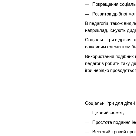
Покращення соціальн
Розвиток дрібної мот
В педагогіці також виділ
наприклад, існують дида
Соціальні ігри відрізня
важливим елементом біль
Використання подібних і
педагогів робить таку д
ігри нерідко проводятьс
Соціальні ігри для діте
Цікавий сюжет;
Простота подання ін
Веселий ігровий про