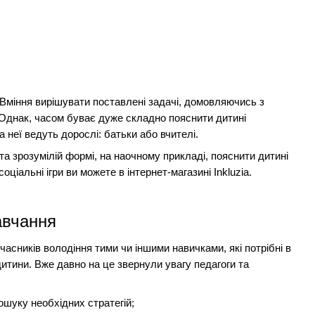
 Вміння вирішувати поставлені задачі, домовляючись з
. Однак, часом буває дуже складно пояснити дитині
а неї ведуть дорослі: батьки або вчителі.
а зрозумілій формі, на наочному прикладі, пояснити дитині
соціальні ігри ви можете в інтернет-магазині
Inkluzia
.
авчання
часників володіння тими чи іншими навичками, які потрібні в
дитини. Вже давно на це звернули увагу педагоги та
ошуку необхідних стратегій;