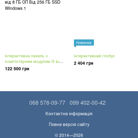
Новинка
Інтерактивна панель з
Інтерактивний глобус
комп'ютерним модулем i5 від
2 404 грн
8 ГБ ОП Від 256 ГБ SSD
122 500 грн
Windows
068 578-09-77
099 402-00-42
Контактна інформація
Повна версія сайту
© 2014—2026