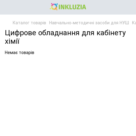
Каталог товарів
Навчально-методичні засоби для НУШ
Ка
Цифрове обладнання для кабінету
хімії
Немає товарів