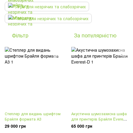
Ігри для незрячих та слабозрячих
М'ячі для незрячих та слабозрячих
Фільтр
За популярністю
Степлер для видань шрифтом
Акустична шумозахисна шафа
Брайля формата А3
для принтерів Брайля Everest-
D
29 000 грн
65 000 грн