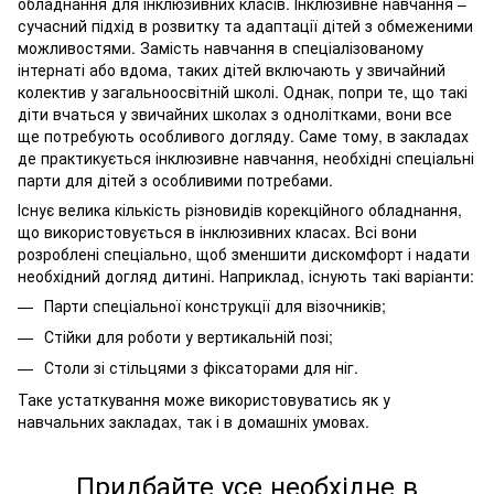
обладнання для інклюзивних класів. Інклюзивне навчання –
сучасний підхід в розвитку та адаптації дітей з обмеженими
можливостями. Замість навчання в спеціалізованому
інтернаті або вдома, таких дітей включають у звичайний
колектив у загальноосвітній школі. Однак, попри те, що такі
діти вчаться у звичайних школах з однолітками, вони все
ще потребують особливого догляду. Саме тому, в закладах
де практикується інклюзивне навчання, необхідні спеціальні
парти для дітей з особливими потребами.
Існує велика кількість різновидів корекційного обладнання,
що використовується в інклюзивних класах. Всі вони
розроблені спеціально, щоб зменшити дискомфорт і надати
необхідний догляд дитині. Наприклад, існують такі варіанти:
Парти спеціальної конструкції для візочників;
Стійки для роботи у вертикальній позі;
Столи зі стільцями з фіксаторами для ніг.
Таке устаткування може використовуватись як у
навчальних закладах, так і в домашніх умовах.
Придбайте усе необхідне в