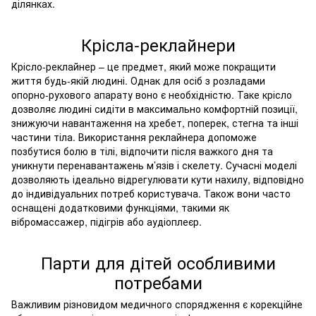
ділянках.
Крісла-реклайнери
Крісло-реклайнер – це предмет, який може покращити
життя будь-якій людині. Однак для осіб з розладами
опорно-рухового апарату воно є необхідністю. Таке крісло
дозволяє людині сидіти в максимально комфортній позиції,
знижуючи навантаження на хребет, поперек, стегна та інші
частини тіла. Використання реклайнера допоможе
позбутися болю в тілі, відпочити після важкого дня та
уникнути перенавантажень м’язів і скелету. Сучасні моделі
дозволяють ідеально відрегулювати кути нахилу, відповідно
до індивідуальних потреб користувача. Також вони часто
оснащені додатковими функціями, такими як
вібромассажер, підігрів або аудіоплеєр.
Парти для дітей особливими
потребами
Важливим різновидом медичного спорядження є корекційне