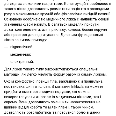
догляді за лежачими пацієнтами. Конструкційні особливості
такого ліжка дозволяють розмістити пацієнта з розладами
руху в максимально зручній або фізіологічно вигідній позиції.
Основною особливістю медичного ліжка є наявність секцій
зі змінним кутом нахилу. В багатьох моделях присутні
додаткові елементи, для прикладу, колеса, бокові поручні
або пристрої для підтягування. Діляться функціональні
ліжка за типом приводу:
гідравлічний;
механічний;
електричний.
Для ліжок такого типу використовуються спеціальні
матраци, які легко міняють форму разом із самим ліжком.
Окрім комфортної позиції тіла, важливою є й правильна
постановка шиї та голови. В магазині Inkluzia ви можете
придбати якісні ортопедичні подушки, які можна
використовувати як разом із медичними ліжками, так і
окремо. Вони дозволяють зменшити навантаження на
шийний відділ хребта та м’язи плеч і, таким чином,
дозволяють розслабитись та позбутися болю в даних