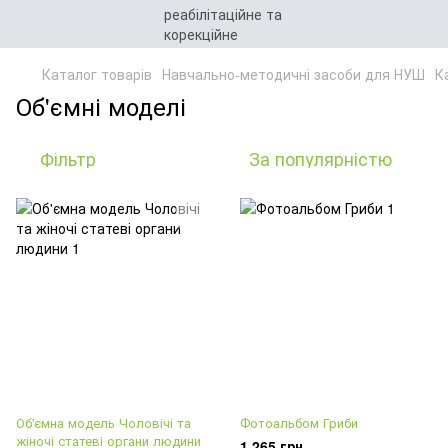
Каталог товарів
Навчально-методичні засоби для НУШ
Ка
Об'ємні моделі
Фільтр
За популярністю
Об'ємна модель Чоловічі та
Фотоальбом Гриби
жіночі статеві органи людини
1 265 грн