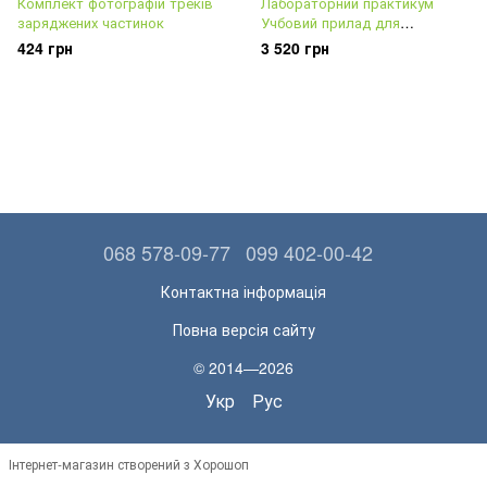
Комплект фотографій треків
Лабораторний практикум
заряджених частинок
Учбовий прилад для
об'єктивного визначення
424 грн
3 520 грн
довжини світлової хвилі
068 578-09-77
099 402-00-42
Контактна інформація
Повна версія сайту
© 2014—2026
Укр
Рус
Інтернет-магазин створений з Хорошоп