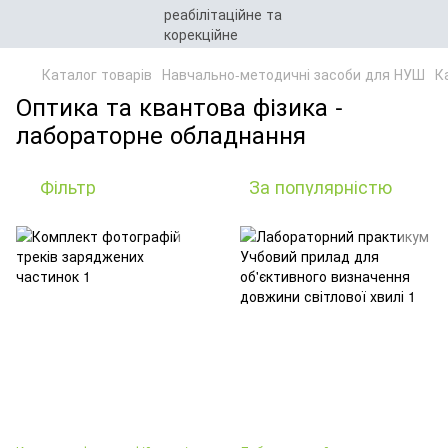
Каталог товарів
Навчально-методичні засоби для НУШ
К
Оптика та квантова фізика -
лабораторне обладнання
Фільтр
За популярністю