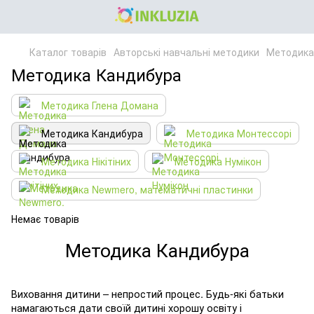
Каталог товарів
Авторські навчальні методики
Методика
Методика Кандибура
Методика Глена Домана
Методика Кандибура
Методика Монтессорі
Методика Нікітіних
Методика Нумікон
Методика Newmero, математичні пластинки
Немає товарів
Методика Кандибура
Виховання дитини – непростий процес. Будь-які батьки
намагаються дати своїй дитині хорошу освіту і