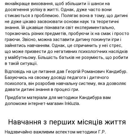
якнайкраще виховання, щоб збільшити її шанси на
досягнення успіху в житті. Однак, дуже часто вони
стикаються з проблемою. Полягає вона в тому, що дитині
не дуже цікаво засвоювати основи наук та теоретичні
знання. Їй цікавіше пізнавати світ експериментально,
торкаючись різних предметів, пробуючи їх на смак і просто
граючи. Звісно, можна заставити дитину покинути ігри і
зайнятись навчанням. Однак, це спричинить у неї стрес,
що може призвести до негативних психологічних наслідків
у майбутньому. Більшість батьків не розуміють, що робити
в такій ситуації.
Відповідь на це питання дав Георгій Романович Кандибур.
Базуючись на своєму досвіді педагога і дитячого
психолога, він розробив навчальну систему, яка дозволяє
давати дитині знання в процесі гри.
Придбати матеріали для методики Кандибура вам
допоможе інтернет-магазин
Inkluzia
.
Навчання з перших місяців життя
Надзвичайно важливим аспектом методики Г.Р.