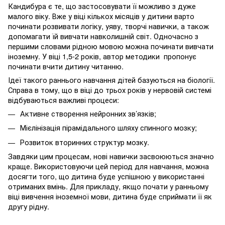
Кандибура є те, що застосовувати її можливо з дуже
малого віку. Вже у віці кількох місяців у дитини варто
починати розвивати логіку, уяву, творчі навички, а також
допомагати їй вивчати навколишній світ. Одночасно з
першими словами рідною мовою можна починати вивчати
іноземну. У віці 1,5-2
років, автор методики пропонує
починати вчити дитину читанню.
Ідеї такого раннього навчання дітей базуються на біології.
Справа в тому, що в віці до трьох років у нервовій системі
відбуваються важливі процеси:
Активне створення нейронних зв’язків;
Мієлінізація пірамідального шляху спинного мозку;
Розвиток вторинних структур мозку.
Завдяки цим процесам, нові навички засвоюються значно
краще. Використовуючи цей період для навчання, можна
досягти того, що дитина буде успішною у використанні
отриманих вмінь. Для прикладу, якщо почати у ранньому
віці вивчення іноземної мови, дитина буде сприймати її як
другу рідну.