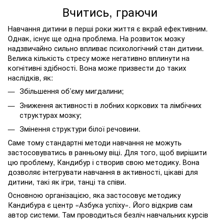
Вчитись, граючи
Навчання дитини в перші роки життя є вкрай ефективним.
Однак, існує ще одна проблема. На розвиток мозку
надзвичайно сильно впливає психологічний стан дитини.
Велика кількість стресу може негативно вплинути на
когнітивні здібності. Вона може призвести до таких
наслідків, як:
Збільшення об’єму мигдалини;
Зниження активності в лобних коркових та лімбічних
структурах мозку;
Змінення структури білої речовини.
Саме тому стандартні методи навчання не можуть
застосовуватись в ранньому віці. Для того, щоб вирішити
цю проблему, Кандибур і створив свою методику. Вона
дозволяє інтегрувати навчання в активності, цікаві для
дитини, такі як ігри, танці та співи.
Основною організацією, яка застосовує методику
Кандибура є центр «Азбука успіху». Його відкрив сам
автор системи. Там проводиться безліч навчальних курсів