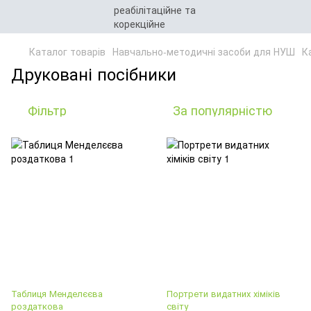
Каталог товарів
Навчально-методичні засоби для НУШ
Ка
Друковані посібники
Фільтр
За популярністю
Таблиця Менделєєва
Портрети видатних хіміків
роздаткова
світу