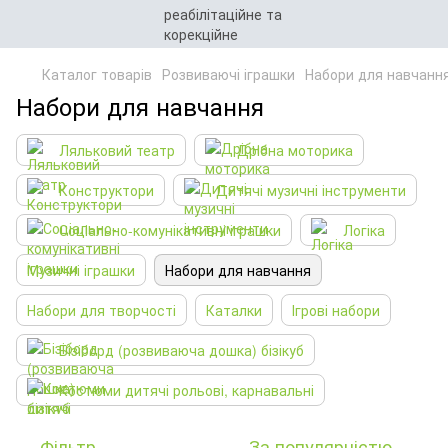
Каталог товарів
Розвиваючі іграшки
Набори для навчанн
Набори для навчання
Ляльковий театр
Дрібна моторика
Конструктори
Дитячі музичні інструменти
Соціально-комунікативні іграшки
Логіка
Музичні іграшки
Набори для навчання
Набори для творчості
Каталки
Ігрові набори
Бізіборд (розвиваюча дошка) бізікуб
Костюми дитячі рольові, карнавальні
Фільтр
За популярністю