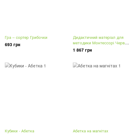
Гра – сортер Грибочки
Дидактичний матеріал для
методики Монтессорі Червоні
693 грн
штанги
1 867 грн
Кубики - Абетка
Абетка на магнітах