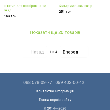
Штатив для пробірок на 10
Фільтрувальний папір
гнізд
251 грн
143 грн
Показати ще 20 товарів
Назад
Вперед
1
з 4
068 578-09-77
099 402-00-42
Контактна інформація
Повна версія сайту
© 2014—2026