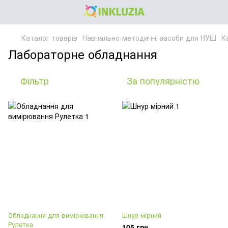
Каталог товарів
Навчально-методичні засоби для НУШ
Ка
Лабораторне обладнання
Фільтр
За популярністю
Обладнання для вимірювання
Шнур мірний
Рулетка
105 грн