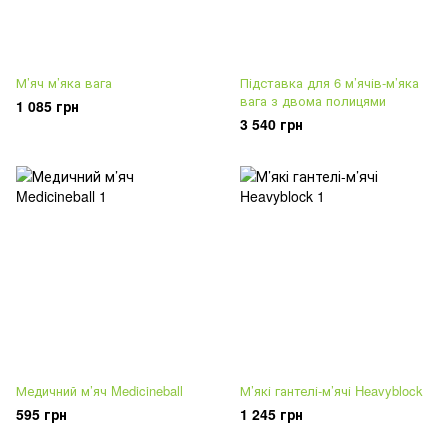
М’яч м’яка вага
Підставка для 6 м’ячів-м’яка
вага з двома полицями
1 085 грн
3 540 грн
Медичний м’яч Medicineball
М’які гантелі-м’ячі Heavyblock
595 грн
1 245 грн