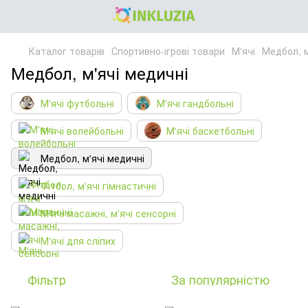
Каталог товарів
Спортивно-ігрові товари
М'ячі
Медбол, м
Медбол, м'ячі медичні
М'ячі футбольні
М'ячі гандбольні
М'ячі волейбольні
М'ячі баскетбольні
Медбол, м'ячі медичні
Фітбол, м'ячі гімнастичні
М'ячі масажні, м'ячі сенсорні
М'ячі для сліпих
Фільтр
За популярністю