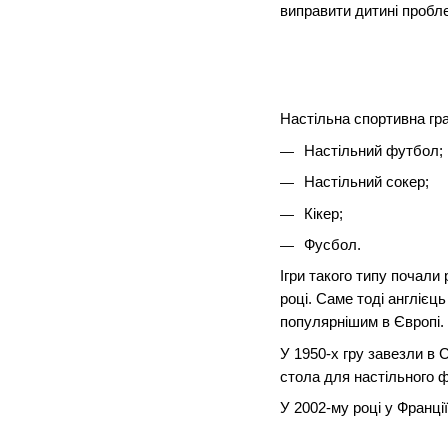
виправити дитині пробле
Настільна спортивна гра
Настільний футбол;
Настільний сокер;
Кікер;
Фусбол.
Ігри такого типу почали
році. Саме тоді англієц
популярнішим в Європі.
У 1950-х гру завезли в 
стола для настільного 
У 2002-му році у Франц