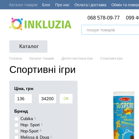
Перейти до основного контенту
Каталог товарів
Блог
Про нас
Оплата і доставка
Обмін та пове
068 578-09-77
099 4
Каталог
Головна
Каталог товарів
Дитячі настільні ігри
Спортивні ігри
Спортивні ігри
Ціна, грн
Від Ціна, грн
До Ціна, грн
ОК
Бренд
Cubika
1
Hop- Sport
1
Hop-Sport
6
Melissa & Doug
1