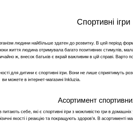
Спортивні ігри
рганізм людини найбільше здатен до розвитку. В цей період форму
роки життя людина отримувала багато позитивних стимулів, мала
вичайно ж, внесок батьків є вкрай важливим в цій справі. Варто 
сті для дитини є спортивні ігри. Вони не лише сприятимуть розв
й ви можете в інтернет-магазині
Inkluzia
.
Асортимент спортивних
 питають себе, які є спортивні ігри з можливістю гри в домашніх у
фізичні якості і реакцію та покращують здоров’я. В асортименті м