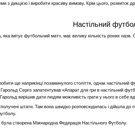
ми з дикцією і виробити красиву вимову. Крім цього, розвиток дрі
Настільний футбо
, яка імітує футбольний матч, має велику кількість різних назв. 
 робити ще наприкінці позаминулого століття, однак настільний ф
ь Гарольд Серлз запатентував «Апарат для гри в настільний футб
 Гарольд вирішив дати людям можливість грати у нього в себе в
Сполучені штати. Там вона швидко розповсюдилась і дійшла до пі
футболу.
ії була створена Міжнародна Федерація Настільного Футболу.