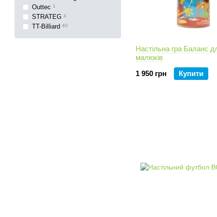
Outtec
1
STRATEG
4
TT-Billiard
40
Настільна гра Баланс д
малюків
1 950 грн
Купити