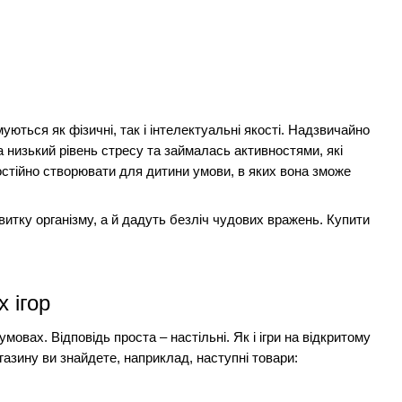
ються як фізичні, так і інтелектуальні якості. Надзвичайно
 низький рівень стресу та займалась активностями, які
постійно створювати для дитини умови, в яких вона зможе
итку організму, а й дадуть безліч чудових вражень. Купити
 ігор
мовах. Відповідь проста – настільні. Як і ігри на відкритому
агазину ви знайдете
,
наприклад
,
наступні товари: