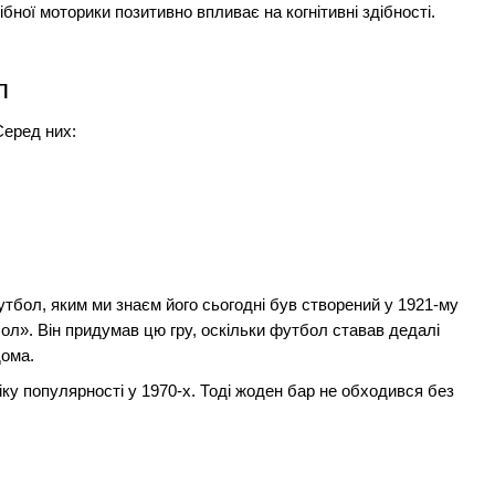
бної моторики позитивно впливає на когнітивні здібності.
л
Серед них:
утбол, яким ми знаєм його сьогодні був створений у 1921-му
ол». Він придумав цю гру, оскільки футбол ставав дедалі
дома.
ку популярності у 1970-х. Тоді жоден бар не обходився без