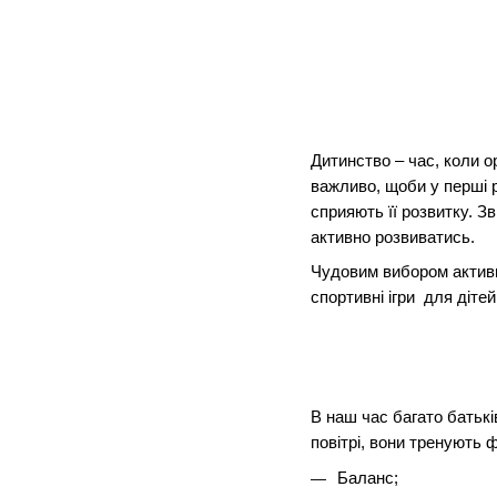
Дитинство – час, коли о
важливо, щоби у перші 
сприяють її розвитку. З
активно розвиватись.
Чудовим вибором активно
спортивні ігри для діте
В наш час багато батьків
повітрі, вони тренують 
Баланс;