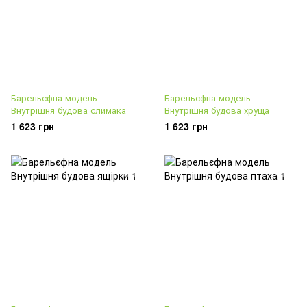
Барельєфна модель
Барельєфна модель
Внутрішня будова слимака
Внутрішня будова хруща
1 623 грн
1 623 грн