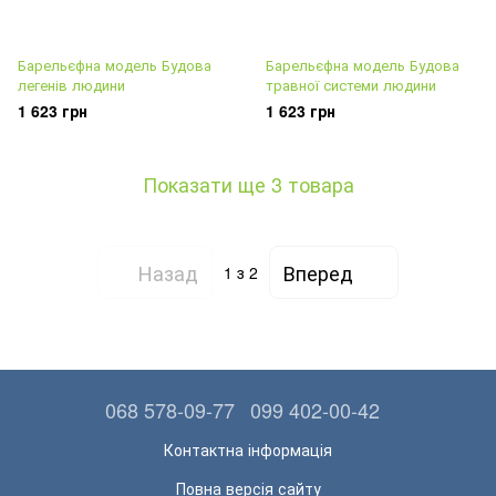
Барельєфна модель Будова
Барельєфна модель Будова
легенів людини
травної системи людини
1 623 грн
1 623 грн
Показати ще 3 товара
Назад
Вперед
1
з 2
068 578-09-77
099 402-00-42
Контактна інформація
Повна версія сайту