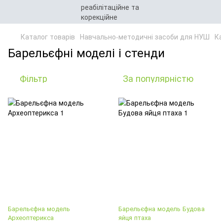
Каталог товарів
Навчально-методичні засоби для НУШ
Ка
Барельєфні моделі і стенди
Фільтр
За популярністю
Барельєфна модель
Барельєфна модель Будова
Археоптерикса
яйця птаха