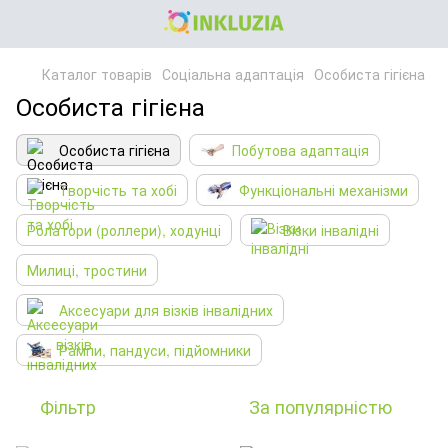
Каталог товарів
Соціальна адаптація
Особиста гігієна
Особиста гігієна
Особиста гігієна
Побутова адаптація
Творчість та хобі
Функціональні механізми
Ролатори (роллери), ходунці
Візки інвалідні
Милиці, тростини
Аксесуари для візків інвалідних
Рампи, пандуси, підйомники
Фільтр
За популярністю