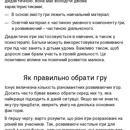
дидактичною, вона має володіти двома
характеристиками:
В основі змісту гри лежить навчальний матеріал;
Освітній матеріал є частиною умовного компоненту гри,
а розвиваючий – частиною діяльнісного.
Дидактичні ігри застосовуються в навчанні, а також у
психотерапії. Батьки можуть використовувати розвиваючі
ігри під час занять з дітьми удома. Важливо також, щоб
дорослі самі брали участь в ігровій діяльності. Це
позитивно вплине на психічний розвиток малюка.
Як правильно обрати гру
Існує величезна кількість різноманітних розвиваючих ігор.
Досить часто буває важко обрати серед них ту, яка
найкраще підходить в даній ситуації. Якщо ви не знаєте,
яку гру придбати, зверніть увагу на декілька основних
факторів.
В першу чергу, варто розуміти, що різні ігри розраховані на
різний вік учасників. Так, розвиваючі настільні ігри для
дітей 4 років будуть сильно відрізнятись від варіантів для