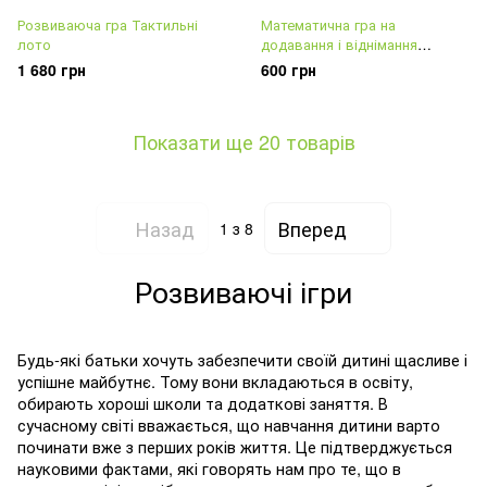
Розвиваюча гра Тактильні
Математична гра на
лото
додавання і віднімання
Корисна жуйка Pop
1 680 грн
600 грн
Показати ще 20 товарів
Назад
Вперед
1
з 8
Розвиваючі ігри
Будь-які батьки хочуть забезпечити своїй дитині щасливе і
успішне майбутнє. Тому вони вкладаються в освіту,
обирають хороші школи та додаткові заняття. В
сучасному світі вважається, що навчання дитини варто
починати вже з перших років життя. Це підтверджується
науковими фактами, які говорять нам про те, що в