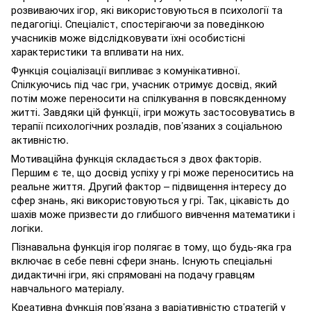
розвиваючих ігор, які використовуються в психології та
педагогіці. Спеціаліст, спостерігаючи за поведінкою
учасників може відслідковувати їхні особистісні
характеристики та впливати на них.
Функція соціалізації випливає з комунікативної.
Спілкуючись під час гри, учасник отримує досвід, який
потім може переносити на спілкування в повсякденному
житті. Завдяки цій функції, ігри можуть застосовуватись в
терапії психологічних розладів, пов’язаних з соціальною
активністю.
Мотиваційна функція складається з двох факторів.
Першим є те, що досвід успіху у грі може переноситись на
реальне життя. Другий фактор – підвищення інтересу до
сфер знань, які використовуються у грі. Так, цікаві
с
ть до
шахів може призвести до глибшого вивчення математики і
логіки.
Пізнавальна функція ігор полягає в тому, що будь-яка гра
включає в себе певні сфери знань. Існують спеціальні
дидактичні ігри, які спрямовані на подачу гравцям
навчального матеріалу.
Креативна функція пов’язана з варіативністю стратегій у