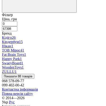
Фільтр
Ціна, грн
Бренд
Кідіго
26
Кіндербум
15
Нікан
1
ТОВ Мірос
41
Fat Brain Toys
1
Happy Park
1
SwaeyBoard
1
WoodenToys
1
ZULLU
1
Показати 88 товарів
068 578-09-77
099 402-00-42
Контактна інформація
Повна версія сайту
© 2014—2026
Укр
Рус