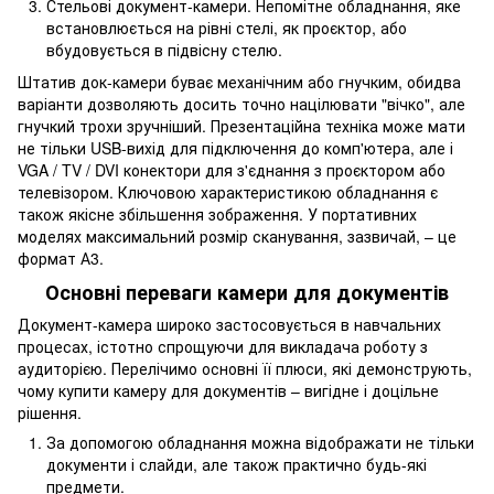
Стельові документ-камери. Непомітне обладнання, яке
встановлюється на рівні стелі, як проєктор, або
вбудовується в підвісну стелю.
Штатив док-камери буває механічним або гнучким, обидва
варіанти дозволяють досить точно націлювати "вічко", але
гнучкий трохи зручніший. Презентаційна техніка може мати
не тільки USB-вихід для підключення до комп'ютера, але і
VGA / TV / DVI конектори для з'єднання з проєктором або
телевізором. Ключовою характеристикою обладнання є
також якісне збільшення зображення. У портативних
моделях максимальний розмір сканування, зазвичай, – це
формат А3.
Основні переваги камери для документів
Документ-камера широко застосовується в навчальних
процесах, істотно спрощуючи для викладача роботу з
аудиторією. Перелічимо основні її плюси, які демонструють,
чому купити камеру для документів – вигідне і доцільне
рішення.
За допомогою обладнання можна відображати не тільки
документи і слайди, але також практично будь-які
предмети.