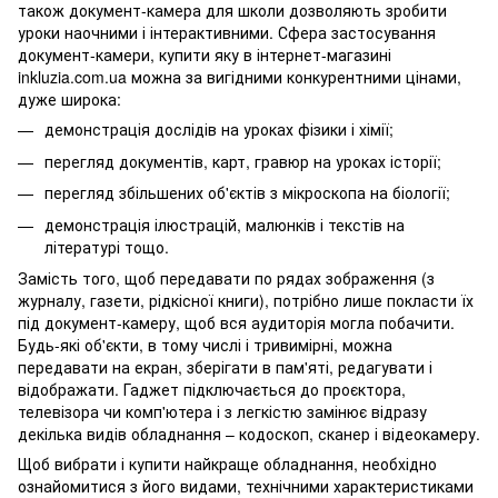
також документ-камера для школи дозволяють зробити
уроки наочними і інтерактивними. Сфера застосування
документ-камери, купити яку в інтернет-магазині
inkluzia.com.ua можна за вигідними конкурентними цінами,
дуже широка:
демонстрація дослідів на уроках фізики і хімії;
перегляд документів, карт, гравюр на уроках історії;
перегляд збільшених об'єктів з мікроскопа на біології;
демонстрація ілюстрацій, малюнків і текстів на
літературі тощо.
Замість того, щоб передавати по рядах зображення (з
журналу, газети, рідкісної книги), потрібно лише покласти їх
під документ-камеру, щоб вся аудиторія могла побачити.
Будь-які об'єкти, в тому числі і тривимірні, можна
передавати на екран, зберігати в пам'яті, редагувати і
відображати. Гаджет підключається до проєктора,
телевізора чи комп'ютера і з легкістю замінює відразу
декілька видів обладнання – кодоскоп, сканер і відеокамеру.
Щоб вибрати і купити найкраще обладнання, необхідно
ознайомитися з його видами, технічними характеристиками