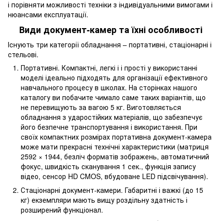
і порівняти можливості техніки з індивідуальними вимогами і
нюансами експлуатації.
Види документ-камер та їхні особливості
Існують три категорії обладнання – портативні, стаціонарні і
стельові.
Портативні. Компактні, легкі і і прості у використанні
моделі ідеально підходять для організації ефективного
навчального процесу в школах. На сторінках нашого
каталогу ви побачите чимало саме таких варіантів, що
не перевищують за вагою 5 кг. Виготовляється
обладнання з ударостійких матеріалів, що забезпечує
його безпечне транспортування і використання. При
своїх компактних розмірах портативна документ-камера
може мати прекрасні технічні характеристики (матриця
2592 × 1944, безліч форматів зображень, автоматичний
фокус, швидкість сканування 1 сек., функція запису
відео, сенсор HD CMOS, вбудоване LED підсвічування).
Стаціонарні документ-камери. Габаритні і важкі (до 15
кг) екземпляри мають вищу роздільну здатність і
розширений функціонал.