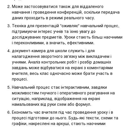
Може застосовуватися також для віддаленого
навчання і проведення конференцій, оскільки передача
даних проходить в режимі реального часу.
Техніка для презентацій "оживляє" навчальний процес,
підтримуючи інтерес учнів та їхню увагу до
досліджуваних предметів. Уроки стають більш наочними
і переконливими, а значить, ефективними.
документ-камера для школи служить і для
налагодження зворотного зв'язку між викладачем і
учнями. Аналіз контрольних робіт і розбір домашніх
завдань може відбуватися на екрані з коментарями
вчителя, весь клас одночасно може брати участь в
процесі.
Навчальний процес стає інтерактивним, завдяки
можливостям гнучкого і оперативного реагування на
ситуацію, наприклад, відображення на екрані
намальованих від руки схем або формул.
Економить час вчителя під час проведення уроку і в
процесі підготовки до нього. Будь-які тексти, схеми та
графіки, накреслені на аркуші, стають наочними