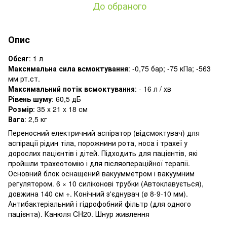
До обраного
Опис
Обсяг
: 1 л
Максимальна сила всмоктування
: -0,75 бар; -75 кПа; -563
мм рт.ст.
Максимальний потік всмоктування
: - 16 л / хв
Рівень шуму
: 60,5 дБ
Розмір
: 35 x 21 x 18 см
Вага
: 2,5 кг
Переносний електричний аспіратор (відсмоктувач) для
аспірації рідин тіла, порожнини рота, носа і трахеї у
дорослих пацієнтів і дітей. Підходить для пацієнтів, які
пройшли трахеотомію і для післяопераційної терапії.
Основний блок оснащений вакуумметром і вакуумним
регулятором. 6 × 10 силіконові трубки (Автоклавується),
довжина 140 см +. Конічний з'єднувач (ø 8-9-10 мм).
Антибактеріальний і гідрофобний фільтр (для одного
пацієнта). Канюля CH20. Шнур живлення