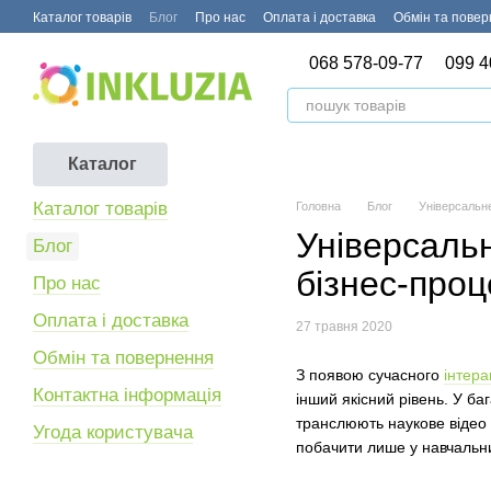
Перейти до основного контенту
Каталог товарів
Блог
Про нас
Оплата і доставка
Обмін та пове
068 578-09-77
099 4
Каталог
Каталог товарів
Головна
Блог
Універсальне
Універсаль
Блог
бізнес-проц
Про нас
Оплата і доставка
27 травня 2020
Обмін та повернення
З появою сучасного
інтер
Контактна інформація
інший якісний рівень. У б
транслюють наукове відео н
Угода користувача
побачити лише у навчальн