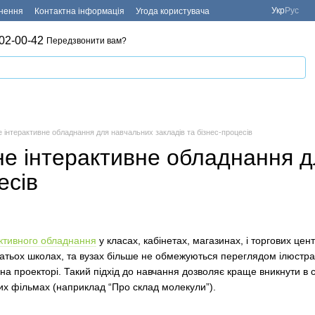
Укр
Рус
рнення
Контактна інформація
Угода користувача
02-00-42
Передзвонити вам?
 інтерактивне обладнання для навчальних закладів та бізнес-процесів
не інтерактивне обладнання д
есів
активного обладнання
у класах, кабінетах, магазинах, і торгових це
агатьох школах, та вузах більше не обмежуються переглядом ілюстра
а проекторі. Такий підхід до навчання дозволяє краще вникнути в с
их фільмах (наприклад “Про склад молекули”).