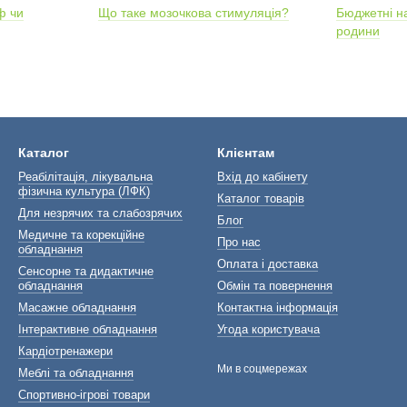
ф чи
Що таке мозочкова стимуляція?
Бюджетні нас
родини
Каталог
Клієнтам
Реабілітація, лікувальна
Вхід до кабінету
фізична культура (ЛФК)
Каталог товарів
Для незрячих та слабозрячих
Блог
Медичне та корекційне
Про нас
обладнання
Оплата і доставка
Сенсорне та дидактичне
обладнання
Обмін та повернення
Масажне обладнання
Контактна інформація
Інтерактивне обладнання
Угода користувача
Кардіотренажери
Ми в соцмережах
Меблі та обладнання
Спортивно-ігрові товари