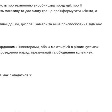
ують про технологію виробництва продукції, про її
ість магазину та дає змогу краще проінформувати клієнта, а
ивні дошки, дисплеї, камери та інше приспосіблення відмінно
ордонними інвесторами, або ж мають філії в різних куточках
 проведення нарад, презентацій та об'єднання колективу.
а має складатися з: