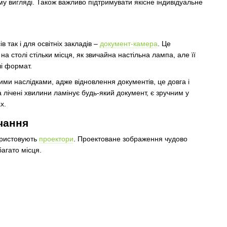
у вигляді. Також важливо підтримувати якісне індивідуальне
так і для освітніх закладів –
документ-камера
. Це
а столі стільки місця, як звичайна настільна лампа, але її
і формат.
ми наслідками, адже відновлення документів, це довга і
а лічені хвилини ламінує будь-який документ, є зручним у
х.
вчання
ористовують
проектори
. Проектоване зображення чудово
агато місця.