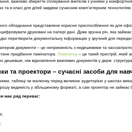
ання, важливо зберегти спілкування вчителів з учнями у комфортном
х та в класі для дітей завдяки сучасним комп'ютерним технологіям.
ного обладнання представлене корисне приспосіблення як для офісів 
ифровувати друковані на папері дані. Дуже зручна річ, яка займає н
идко перетворити документальну інформацію у зручний для передач
аперові документи – це неприємність з недешевими та часозатратни
 стане придбання ламінатора.
Ламінатор
– це такий пристрій, який з
чно дешевше, ніж відновлення важливих документів у держ. структура
шки та проектори – сучасні засоби для на
схеми, таблиці чи малюнку перед великою аудиторією у школах вик
хорошу видимість у збільшеному форматі, а сам проектор не займає б
м має ряд переваг:
і;
;