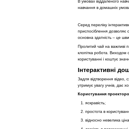
В умовах віддаленого навч
навчання в домашніх умова
Серед переліку інтерактив
приспосіблення дозволяє оц
основна здатність – це шв
Пролитий чай на важливі п
клопітка робота. Виходом
користуванні і коштує зна
Інтерактивні до
Задля відтворення відео, 
утримує увагу учнів, дає 
Користування проекторо
яскравість;
простота в користуванн
відносно невелика ціна
легкість в перемиканні.