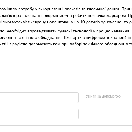
амінила потребу у використанні плакатів та класичної дошки. Принц
комп'ютера, але на її поверхні можна робити позначки маркером.
кільки чутливість екрану налаштована на 10 дотиків одночасно, то 
ю, необхідно впроваджувати сучасні технології у процес навчання, 
новлення технічного обладнання. Експерти з цифрових технологій інт
тті і з радістю допоможуть вам при виборі технічного обладнання та
Увійти за допомогою