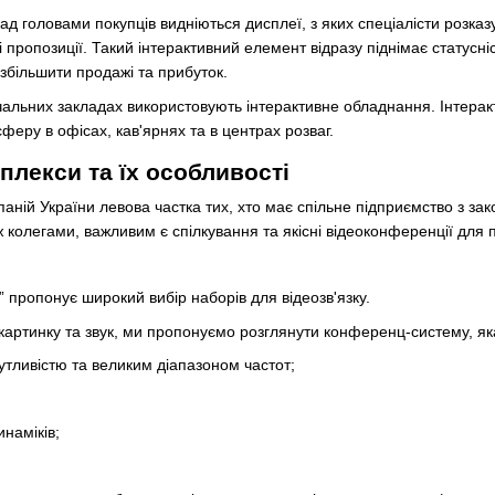
д головами покупців видніються дисплеї, з яких спеціалісти розказ
 пропозиції. Такий інтерактивний елемент відразу піднімає статусн
 збільшити продажі та прибуток.
чальних закладах використовують інтерактивне обладнання. Інтеракт
еру в офісах, кав'ярнях та в центрах розваг.
плекси та їх особливості
аній України левова частка тих, хто має спільне підприємство з зак
ж колегами, важливим є спілкування та якісні відеоконференції для
” пропонує широкий вибір наборів для відеозв'язку.
картинку та звук, ми пропонуємо розглянути конференц-систему, як
утливістю та великим діапазоном частот;
наміків;