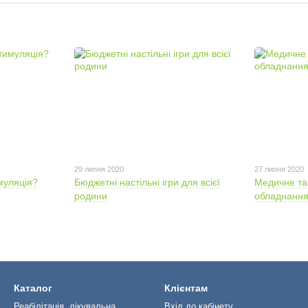
29 липня 2020
27 липня 2020
муляція?
Бюджетні настільні ігри для всієї
Медичне та
родини
обладнання
Каталог
Клієнтам
Реабілітація, лікувальна
Вхід до кабінету