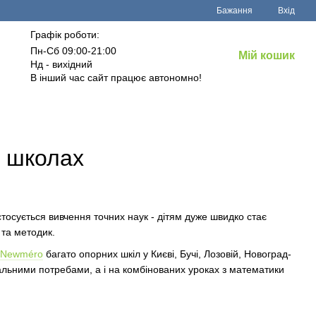
Бажання
Вхід
Графік роботи:
Пн-Сб 09:00-21:00
Мій кошик
Нд - вихідний
В інший час сайт працює автономно!
х школах
стосується вивчення точних наук - дітям дуже швидко стає
 та методик.
Newméro
багато опорних шкіл у Києві, Бучі, Лозовій, Новоград-
чальними потребами, а і на комбінованих уроках з математики