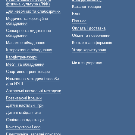
фізична культура (ЛФК)
Каталог товарів
Для незрячих та слабозрячих
Блог
Медичне та корекційне
Про нас
обладнання
Оплата і доставка
Сенсорне та дидактичне
обладнання
Обмін та повернення
Масажне обладнання
Контактна інформація
Інтерактивне обладнання
Угода користувача
Кардіотренажери
Ми в соцмережах
Меблі та обладнання
Спортивно-ігрові товари
Навчально-методичні засоби
для НУШ
Авторські навчальні методики
Розвиваючі іграшки
Дитячі настільні ігри
Дитячі майданчики
Соціальна адаптація
Конструктори Lego
Електроніка, зарядні пристрої