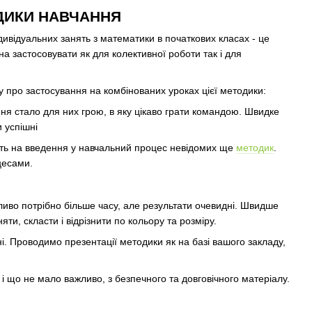
ТОДИКИ НАВЧАННЯ
ивідуальних занять з математики в початкових класах - це
жна застосовувати як для колективної роботи так і для
 про застосування на комбінованих уроках цієї методики:
ання стало для них грою, в яку цікаво грати командою. Швидке
 успішні
ють на введення у навчальний процес невідомих ще
методик
.
цесами.
иво потрібно більше часу, але результати очевидні. Швидше
ти, скласти і відрізнити по кольору та розміру.
. Проводимо презентації методики як на базі вашого закладу,
 що не мало важливо, з безпечного та довговічного матеріалу.