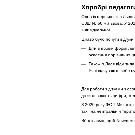
Хоробрі педаго
Одна із перших шкіл Львов
СЗШ № 60 м.Львова. У 202
індивідуальної.
Цікаво було почути відгук
Діти в ігровій формі л
освоєння порівняння ц
Також п.Леся відмітил
Учні відчувають себе с
Для роботи з дітками з ос
дітки освоюють цифри, коли
З 2020 року ФОП Миколюк А
так і на нейтральній терито
Вболіваємо, щоб Newmero б