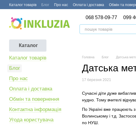
Перейти до основного контенту
Каталог товарів
Блог
Про нас
Оплата і доставка
Обмін та пове
068 578-09-77
099 4
Каталог
Каталог товарів
Головна
Блог
Датська мет
Датська ме
Блог
Про нас
17 березня 2021
Оплата і доставка
Сучасні діти дуже вибаглив
Обмін та повернення
нудно. Тому вчителі відчу
Контактна інформація
По Україні вже працюють з
Волинському і т.д. Застос
Угода користувача
по НУШ.