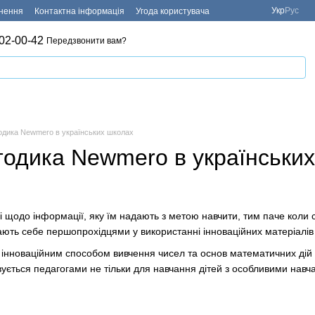
Укр
Рус
рнення
Контактна інформація
Угода користувача
02-00-42
Передзвонити вам?
одика Newmero в українських школах
тодика Newmero в українськи
і щодо інформації, яку їм надають з метою навчити, тим паче коли 
вають себе першопрохідцями у використанні інноваційних матеріалів
 інноваційним способом вивчення чисел та основ математичних дій
овується педагогами не тільки для навчання дітей з особливими нав