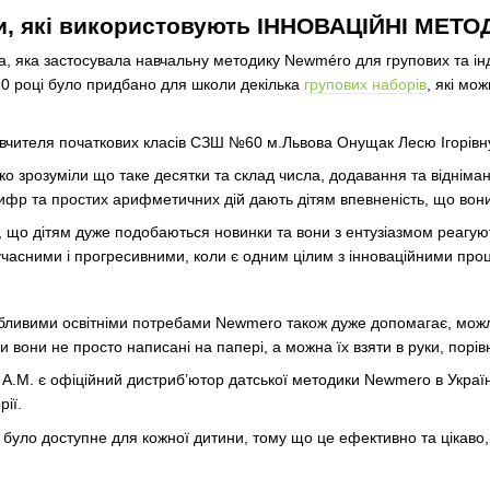
ги, які використовують ІННОВАЦІЙНІ МЕ
а, яка застосувала навчальну методику Newméro для групових та інд
0 році було придбано для школи декілька
групових наборів
, які мо
и вчителя початкових класів СЗШ №60 м.Львова Онущак Лесю Ігорівну
егко зрозуміли що таке десятки та склад числа, додавання та віднім
ифр та простих арифметичних дій дають дітям впевненість, що вони
а, що дітям дуже подобаються новинки та вони з ентузіазмом реагу
учасними і прогресивними, коли є одним цілим з інноваційними про
обливими освітніми потребами Newmero також дуже допомагає, можл
 вони не просто написані на папері, а можна їх взяти в руки, порівня
.М. є офіційний дистриб’ютор датської методики Newmero в Україні
рії.
уло доступне для кожної дитини, тому що це ефективно та цікаво, і