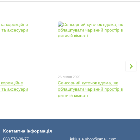
26 липня 2020
 корекційне
Сенсорний куточок вдома, як
 та аксесуари
облаштувати чарівний простір в
дитячій кімнаті
Контактна інформація
068 578-09-77
inkluzia.shop@gmail.com