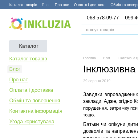
Перейти до основного контенту
Каталог товарів
Блог
Про нас
Оплата і доставка
Обмін та пове
068 578-09-77
099 4
Каталог
Каталог товарів
Головна
Блог
Інклюзивна 
Інклюзивна 
Блог
Про нас
29 серпня 2019
Оплата і доставка
Завдяки впровадженню 
Обмін та повернення
заклади. Адже, згідно К
порушення, затримку псих
Контактна інформація
тощо.
Угода користувача
Батьки чи опікуни дит
дозволів та направлень
консультація є рекомен