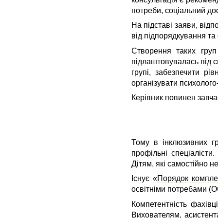
потреби, соціальний дос
На підставі заяви, від
від підпорядкування та
Створення таких груп
підлаштовувалась під с
групі, забезпечити рі
організувати психолого
Керівник повинен завчас
Тому в інклюзивних г
профільні спеціалісти
.
Дітям, які самостійно 
Існує «
Порядок компле
освітніми потребами (ОО
Компетентність фахівц
Вихователям, асистент