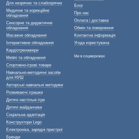
Для незрячих та слабозрячих
Блог
Медичне та корекційне
Про нас
обладнання
Оплата і доставка
Сенсорне та дидактичне
обладнання
Обмін та повернення
Масажне обладнання
Контактна інформація
Інтерактивне обладнання
Угода користувача
Кардіотренажери
Ми в соцмережах
Меблі та обладнання
Спортивно-ігрові товари
Навчально-методичні засоби
для НУШ
Авторські навчальні методики
Розвиваючі іграшки
Дитячі настільні ігри
Дитячі майданчики
Соціальна адаптація
Конструктори Lego
Електроніка, зарядні пристрої
Бренди