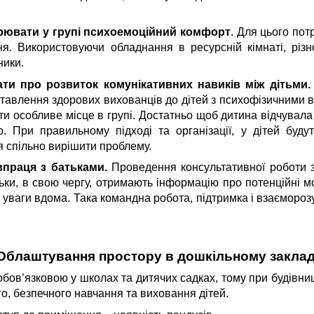
рювати у групі психоемоційний комфорт
. Для цього пот
ння. Використовуючи обладнання в ресурсній кімнаті, різн
ники.
ати про розвиток комунікативних навиків між дітьми.
авлення здорових вихованців до дітей з психофізичними в
и особливе місце в групі. Достатньо щоб дитина відчувала
. При правильному підході та організації, у дітей буду
 спільно вирішити проблему.
впраця з батьками.
Проведення консультативної роботи з
ьки
,
в свою чергу, отримають інформацію про потенційні мож
 уваги вдома. Така командна робота, підтримка і взаємороз
Облаштування простору в дошкільному заклад
обов
’
язковою у школах та дитячих садках, тому при будівниц
го, безпечного навчання та виховання дітей.