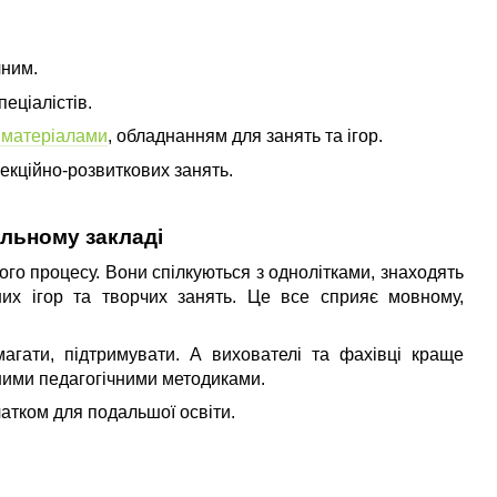
чним.
пеціалістів.
 матеріалами
, обладнанням для занять та ігор.
екційно-розвиткових занять.
ільному закладі
ого процесу. Вони спілкуються з однолітками, знаходять
них ігор та творчих занять. Це все сприяє мовному,
магати, підтримувати. А вихователі та фахівці краще
зними педагогічними методиками.
чатком для подальшої освіти.