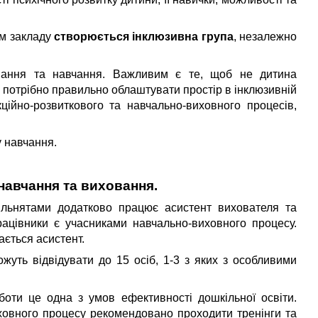
ом закладу
створюється інклюзивна група
, незалежно
овання та навчання. Важливим є те, щоб не дитина
, потрібно правильно облаштувати простір в інклюзивній
ційно-розвиткового та навчально-виховного процесів,
у навчання.
навчання та виховання.
кільнятами додатково працює асистент вихователя та
рацівники є учасниками навчально-виховного процесу.
ається асистент.
ожуть відвідувати до 15 осіб, 1-3 з яких з особливими
оботи це одна з умов ефективності дошкільної освіти.
иховного процесу рекомендовано проходити тренінги та