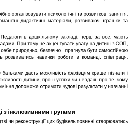
рібно організовувати психологічні та розвиткові заняття,
оманітні дидактичні матеріали, розвиваючі іграшки та
Педагоги в дошкільному закладі, перш за все, мають
адами. При тому не акцентувати увагу на дитині з ООП,
 себе природньо, безпечно і прагнула бути самостійною
ть розвиватись навички роботи в команді, співпраця,
 батьками дасть можливість фахівцям краще пізнати і
ливості дитини, про її успіхи чи невдачі, про те, чому
уміння допоможе отримати чудові результати у навчанні
і з інклюзивними групами
тві чи реконструкції цих будівель повинні створюватись