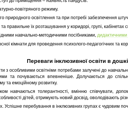
уп до приміщення – наявність пандусів.
турно-повітряного режиму.
го природного освітлення та при потребі забезпечення шту
 та правильне їх розташування у коридорі, групі, кабінетах с
ідними навчально-методичними посібниками,
дидактичними
ної кімнати для проведення психолого-педагогічних та кор
Переваги інклюзивної освіти в дошк
іти з особливими освітніми потребами залучені до навчальн
итими та почуваються впевненіше. Долучаються до спіль
му та емоційному розвитку.
ком навчаються толерантності, вмінню співчувати, допо
собливості дітей, отримують новий досвід, оволодівають рі
іх. Успішне перебування в інклюзивних групах є чудовим по