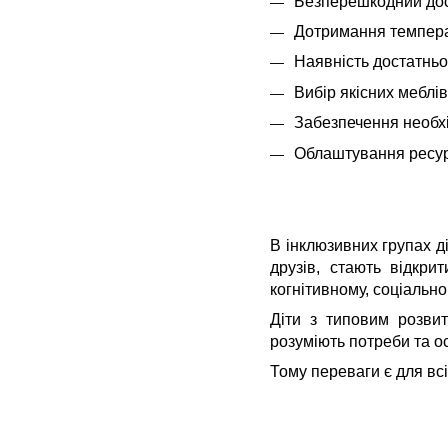
Безперешкодний дост
Дотримання темпера
Наявність достатньо
Вибір якісних меблів
Забезпечення необх
Облаштування ресурс
В інклюзивних групах д
друзів, стають відкр
когнітивному, соціально
Діти з типовим розвит
розуміють потреби та о
Тому переваги є для вс