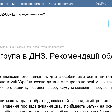
Укр
Рус
рнення
Контактна інформація
Угода користувача
02-00-42
Передзвонити вам?
група в ДНЗ. Рекомендації облаштування простору
група в ДНЗ. Рекомендації о
інклюзивного навчання, діти з особливими освітніми пот
онституції України, кожна дитина має право на освіту. Інклю
ічного розвитку, порушення зору, слуху та мовлення, порушення
ини мають право обрати дошкільний заклад, який розташ
. Рішення про відвідування ДНЗ приймають батьки на осно
даційною і спрямована на те, щоб краще вивчити особливості