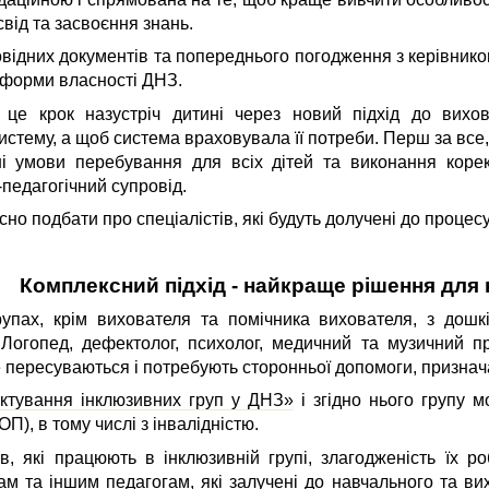
від та засвоєння знань.
повідних документів та попереднього погодження з керівник
 форми власності ДНЗ.
 це крок назустріч дитині через новий підхід до вих
истему, а щоб система враховувала її потреби. Перш за все
вні умови перебування для всіх дітей та виконання корек
-педагогічний супровід.
но подбати про спеціалістів, які будуть долучені до процес
Комплексний підхід - найкраще рішення для 
рупах, крім вихователя та помічника вихователя, з дош
 Логопед, дефектолог, психолог, медичний та музичний п
не пересуваються і потребують сторонньої допомоги, признач
ктування інклюзивних груп у ДНЗ»
і згідно нього групу м
П), в тому числі з інвалідністю.
ів, які працюють в інклюзивній групі, злагодженість їх р
ам та іншим педагогам, які залучені до навчального та в