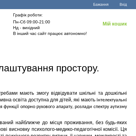
Бажання
Вхід
Графік роботи:
Пн-Сб 09:00-21:00
Мій кошик
Нд - вихідний
В інший час сайт працює автономно!
блаштування простору.
ребами мають змогу відвідувати шкільні та дошкільні
зивна освіта доступна для дітей, які мають
інтелектуальні
 функції опорно рухового апарату, розлади спектру аутизму
ований найближче до місця проживання, без будь-яких
ві висновку психолого-медико-педагогічної комісії. Ця
 психічного розвитку дитини, її навички, можливості та