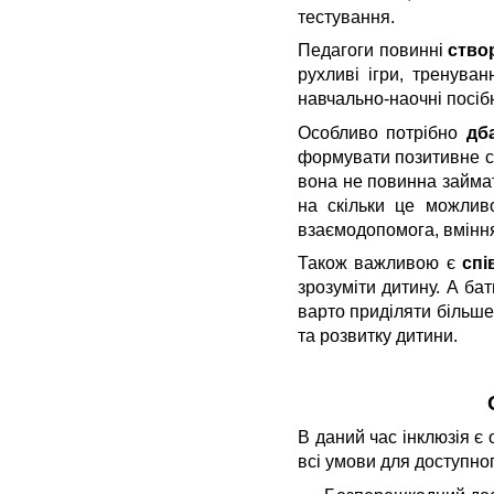
тестування.
Педагоги повинні
ство
рухливі ігри, тренува
навчально-наочні посіб
Особливо потрібно
дб
формувати позитивне ст
вона не повинна займат
на скільки це можливо
взаємодопомога, вміння
Також важливою є
спі
зрозуміти дитину. А бат
варто приділяти більше
та розвитку дитини.
В даний час інклюзія є 
всі умови для доступно