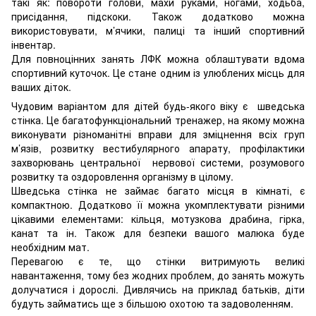
такі як: повороти голови, махи руками, ногами, ходьба,
присідання, підскоки. Також додатково можна
використовувати, м’ячики, палиці та інший спортивний
інвентар.
Для повноцінних занять ЛФК можна облаштувати вдома
спортивний куточок. Це стане одним із улюблених місць для
ваших діток.
Чудовим варіантом для дітей будь-якого віку є шведська
стінка. Це багатофункціональний тренажер, на якому можна
виконувати різноманітні вправи для зміцнення всіх груп
м’язів, розвитку вестибулярного апарату, профілактики
захворювань центральної нервової системи, розумового
розвитку та оздоровлення організму в цілому.
Шведська стінка не займає багато місця в кімнаті, є
компактною. Додатково її можна укомплектувати різними
цікавими елементами: кільця, мотузкова драбина, гірка,
канат та ін. Також для безпеки вашого малюка буде
необхідним мат.
Перевагою є те, що стінки витримують великі
навантаження, тому без жодних проблем, до занять можуть
долучатися і дорослі. Дивлячись на приклад батьків, діти
будуть займатись ще з більшою охотою та задоволенням.