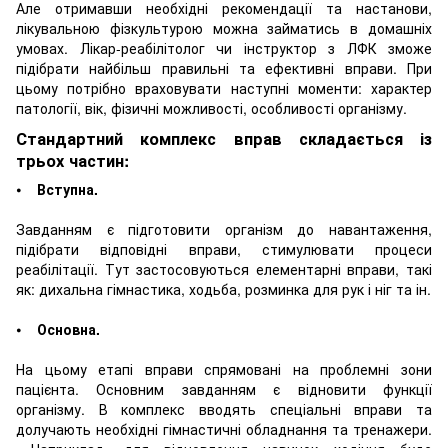
Але отримавши необхідні рекомендації та настанови,
лікувальною фізкультурою можна займатись в домашніх
умовах. Лікар-реабілітолог чи інструктор з ЛФК зможе
підібрати найбільш правильні та ефективні вправи. При
цьому потрібно враховувати наступні моменти: характер
патології, вік, фізичні можливості, особливості організму.
Стандартний комплекс вправ складається із
трьох частин:
⦁
Вступна.
Завданням є підготовити організм до навантаження,
підібрати відповідні вправи, стимулювати процеси
реабілітації. Тут застосовуються елементарні вправи, такі
як: дихальна гімнастика, ходьба, розминка для рук і ніг та ін.
⦁
Основна.
На цьому етапі вправи спрямовані на проблемні зони
пацієнта. Основним завданням є відновити функції
організму. В комплекс вводять спеціальні вправи та
долучають необхідні гімнастичні обладнання та тренажери.