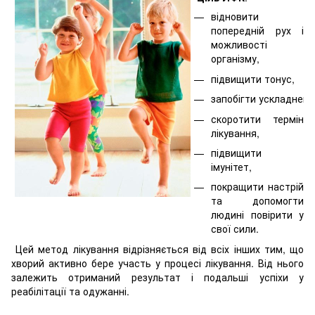
відновити
попередній рух і
можливості
організму,
підвищити тонус,
запобігти ускладненн
скоротити термін
лікування,
підвищити
імунітет,
покращити настрій
та допомогти
людині повірити у
свої сили.
Цей метод лікування відрізняється від всіх інших тим, що
хворий активно бере участь у процесі лікування. Від нього
залежить отриманий результат і подальші успіхи у
реабілітації та одужанні.