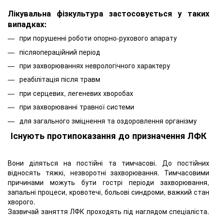
Лікувальна фізкультура застосовується у таких
випадках:
при порушенні роботи опорно-рухового апарату
післяопераційний період
при захворюваннях неврологічного характеру
реабілітація після травм
при серцевих, легеневих хворобах
при захворюванні травної системи
для загального зміцнення та оздоровлення організму
Існують протипоказання до призначення ЛФК
Вони діляться на постійні та тимчасові. До постійних
відносять тяжкі, незворотні захворювання. Тимчасовими
причинами можуть бути гострі періоди захворювання,
запальні процеси, кровотечі, больові синдроми, важкий стан
хворого.
Зазвичай заняття ЛФК проходять під наглядом спеціаліста.