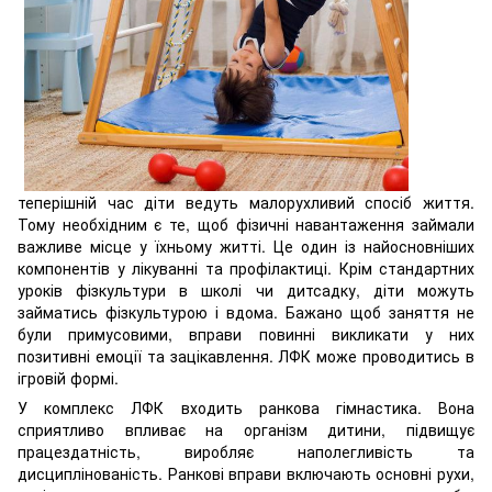
теперішній час діти ведуть малорухливий спосіб життя.
Тому необхідним є те, щоб фізичні навантаження займали
важливе місце у їхньому житті. Це один із найосновніших
компонентів у лікуванні та профілактиці. Крім стандартних
уроків фізкультури в школі чи дитсадку, діти можуть
займатись фізкультурою і вдома. Бажано щоб заняття не
були примусовими, вправи повинні викликати у них
позитивні емоції та зацікавлення. ЛФК може проводитись в
ігровій формі.
У комплекс ЛФК входить ранкова гімнастика. Вона
сприятливо впливає на організм дитини, підвищує
працездатність, виробляє наполегливість та
дисциплінованість. Ранкові вправи включають основні рухи,