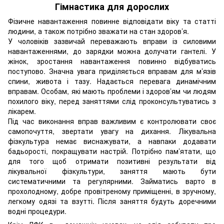
Гімнастика для дорослих
Фізичне навантаження повинне відповідати віку та статті
людини, а також потрібно зважати на стан здоров’я.
У чоловіків зазвичай переважають вправи із силовими
навантаженнями, до зарядки можна долучати гантелі. У
жінок, зростання навантаження повинно відбуватись
поступово. Значна увага приділяється вправам для м’язів
спини, живота і тазу. Надається перевага динамічним
вправам. Особам, які мають проблеми і здоров’ям чи людям
похилого віку, перед заняттями слід проконсультуватись з
лікарем.
Під час виконання вправ важливим є контролювати своє
самопочуття, звертати увагу на дихання. Лікувальна
фізкультура немає виснажувати, а навпаки додавати
бадьорості, покращувати настрій. Потрібно пам’ятати, що
для того щоб отримати позитивні результати від
лікувальної фізкультури, заняття мають бути
систематичними та регулярними. Займатись варто в
прохолодному, добре провітреному приміщенні, в зручному,
легкому одязі та взутті. Після заняття будуть доречними
водні процедури.