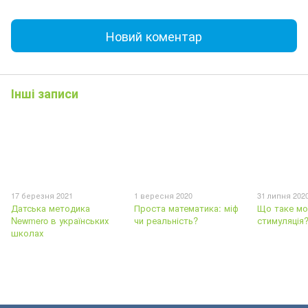
Новий коментар
Інші записи
17 березня 2021
1 вересня 2020
31 липня 202
Датська методика
Проста математика: міф
Що таке м
Newmero в українських
чи реальність?
стимуляція
школах