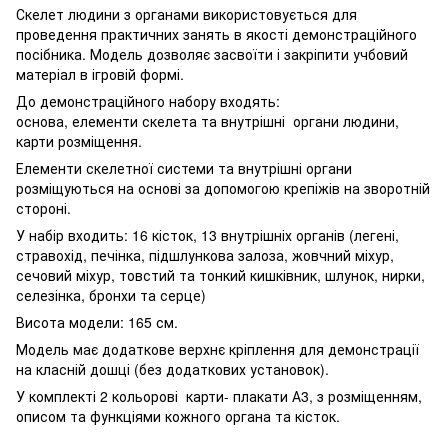
Скелет людини з органами використовується для
проведення практичних занять в якості демонстраційного
посібника. Модель дозволяє засвоїти і закріпити учбовий
матеріал в ігровій формі.
До демонстраційного набору входять:
основа, елементи скелета та внутрішні органи людини,
карти розміщення.
Елементи скелетної системи та внутрішні органи
розміщуються на основі за допомогою крепіжів на зворотній
стороні.
У набір входить: 16 кісток, 13 внутрішніх органів (легені,
стравохід, печінка, підшлункова залоза, жовчний міхур,
сечовий міхур, товстий та тонкий кишківник, шлунок, нирки,
селезінка, бронхи та серце)
Висота модели: 165 см.
Модель має додаткове верхнє кріплення для демонстрації
на класній дошці (без додаткових установок).
У комплекті 2 кольорові карти- плакати А3, з розміщенням,
описом та функціями кожного органа та кісток.