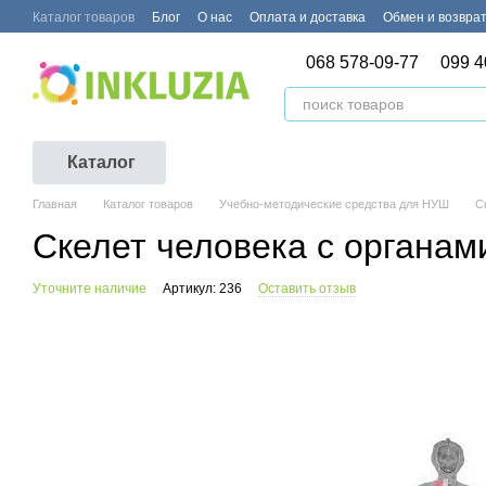
Перейти к основному контенту
Каталог товаров
Блог
О нас
Оплата и доставка
Обмен и возвра
068 578-09-77
099 4
Каталог
Главная
Каталог товаров
Учебно-методические средства для НУШ
С
Скелет человека с органам
Уточните наличие
Артикул: 236
Оставить отзыв