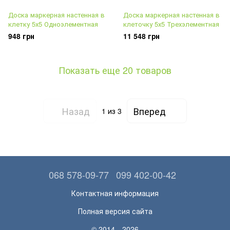
Доска маркерная настенная в
Доска маркерная настенная в
клетку 5х5 Одноэлементная
клеточку 5х5 Трехэлементная
948 грн
11 548 грн
Показать еще 20 товаров
Назад
Вперед
1
из 3
068 578-09-77
099 402-00-42
Контактная информация
Полная версия сайта
© 2014—2026