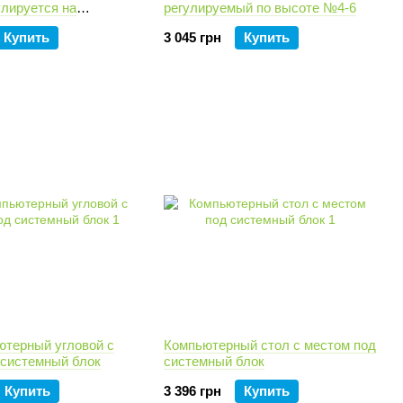
улируется на
регулируемый по высоте №4-6
руппы № 4-7
Купить
3 045 грн
Купить
ютерный угловой с
Компьютерный стол с местом под
 системный блок
системный блок
Купить
3 396 грн
Купить