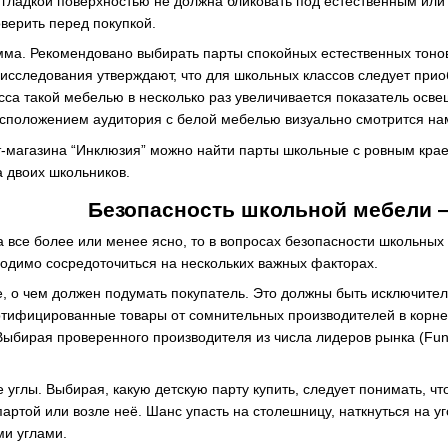
с гладкой поверхностью не должна бликовать под естественным ил
верить перед покупкой.
мма. Рекомендовано выбирать парты спокойных естественных тонов,
 исследования утверждают, что для школьных классов следует при
са такой мебелью в несколько раз увеличивается показатель осве
сположением аудитория с белой мебелью визуально смотрится на
т-магазина “Инклюзия” можно найти парты школьные с ровным кра
а двоих школьников.
Безопасность школьной мебели 
 все более или менее ясно, то в вопросах безопасности школьных 
одимо сосредоточиться на нескольких важных факторах.
 о чем должен подумать покупатель. Это должны быть исключите
ртифицированные товары от сомнительных производителей в корне
Выбирая проверенного производителя из числа лидеров рынка (Fun
 углы. Выбирая, какую детскую парту купить, следует понимать, ч
артой или возле неё. Шанс упасть на столешницу, наткнуться на уг
ми углами.