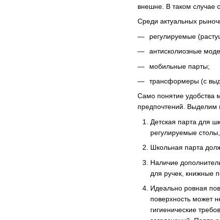
внешне. В таком случае 
Среди актуальных рыноч
регулируемые (расту
антисколиозные моде
мобильные парты;
трансформеры (с выд
Само понятие удобства м
предпочтений. Выделим н
Детская парта для ш
регулируемые столы,
Школьная парта долж
Наличие дополнитель
для ручек, книжные п
Идеально ровная пов
поверхность может н
гигиенические требо