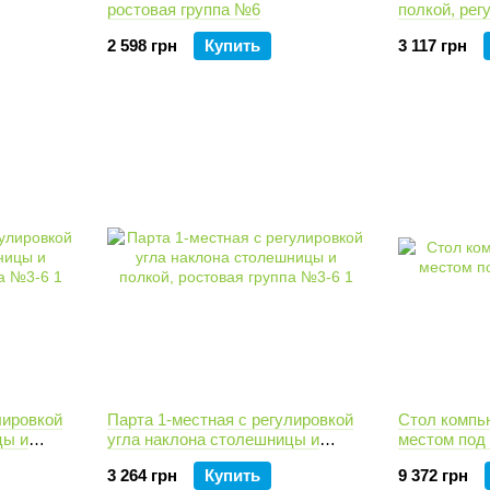
ростовая группа №6
полкой, рег
ростовые г
2 598 грн
Купить
3 117 грн
лировкой
Парта 1-местная с регулировкой
Стол компь
цы и
угла наклона столешницы и
местом под
а №3-6
полкой, ростовая группа №3-6
3 264 грн
Купить
9 372 грн