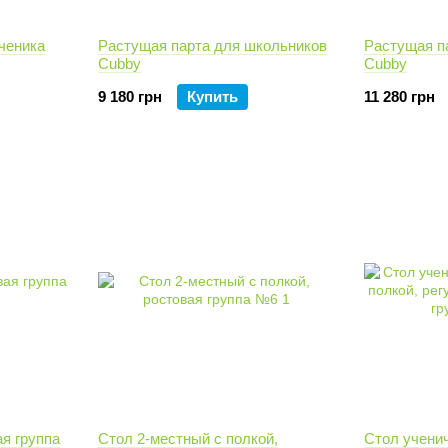
ченика
Растущая парта для школьников
Растущая п
Cubby
Сubby
9 180 грн
Купить
11 280 грн
я группа
Стол 2-местный с полкой,
Стол ученич