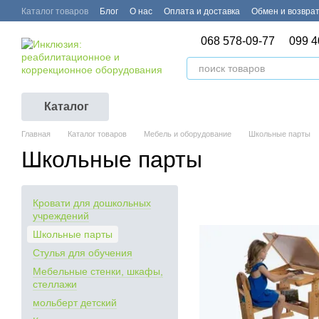
Перейти к основному контенту
Каталог товаров
Блог
О нас
Оплата и доставка
Обмен и возвра
068 578-09-77
099 4
Каталог
Главная
Каталог товаров
Мебель и оборудование
Школьные парты
Школьные парты
Кровати для дошкольных
учреждений
Школьные парты
Стулья для обучения
Мебельные стенки, шкафы,
стеллажи
мольберт детский