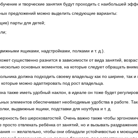
обучение и творческие занятия будут проходить с наибольшей эфф
ных предложений можно выделить следующие варианты:
щие) парты для детей;
ли;
вижными ящиками, надстройками, полками и т. д.).
ожет существенно разнится в зависимости от вида занятий, возраст
есколько основных моментов, на которые следует обращать внима
кольника должна подходить своему владельцу как по ширине, так и 
 которые можно адаптировать под рост владельца.
на также иметь удобный наклон, в идеале он тоже будет регулиров
ных элементов обеспечивает необходимые удобства в работе. Так
олки, выдвижные ящики, подставки для ноутбука и т. д.
ерхность без шероховатостей. Очень важно также чтобы эргономи
е просто отвлекать ребёнка от занятий, но и вызывать раздражение
вания — желательно, чтобы они обладали устойчивостью к моющим