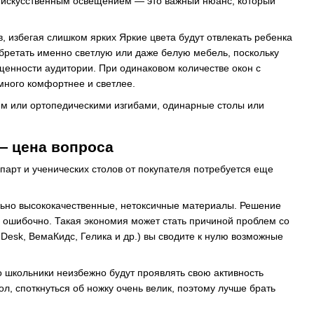
и искусственным освещением — это важный нюанс, который
 избегая слишком ярких Яркие цвета будут отвлекать ребенка
обретать именно светлую или даже белую мебель, поскольку
щенности аудитории. При одинаковом количестве окон с
много комфортнее и светлее.
ем или ортопедическими изгибами, одинарные столы или
— цена вопроса
парт и ученических столов от покупателя потребуется еще
льно высококачественные, нетоксичные материалы. Решение
 ошибочно. Такая экономия может стать причиной проблем со
Desk, ВемаКидс, Гелика и др.) вы сводите к нулю возможные
то школьники неизбежно будут проявлять свою активность
ол, споткнуться об ножку очень велик, поэтому лучше брать