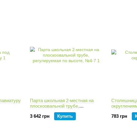
лавиатуру
Парта школьная 2-местная на
Столешница
плоскоовальной трубе,
округления
регулируемая по высоте, №4-7
3 642 грн
Купить
783 грн