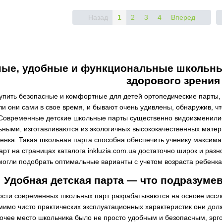
Назад
1
2
3
4
Вперед
ные, удобные и функциональные школьны
здорового зрения
 купить безопасные и комфортные для детей ортопедические парты
ли они сами в свое время, и бывают очень удивлены, обнаружив, 
овременные детские школьные парты существенно видоизменилис
ьными, изготавливаются из экологичных высококачественных мате
бенка. Такая школьная парта способна обеспечить ученику максим
рт на страницах каталога inkluzia.com.ua достаточно широк и разн
могли подобрать оптимальные варианты с учетом возраста ребенка
Удобная детская парта — что подразумев
ости современных школьных парт разрабатываются на основе иссл
мимо чисто практических эксплуатационных характеристик они дол
бочее место школьника было не просто удобным и безопасным, эр