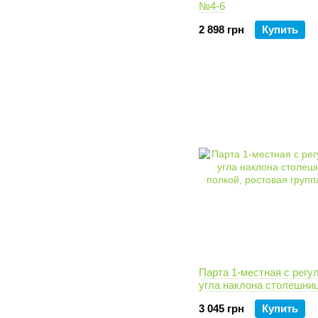
№4-6
2 898 грн
Купить
Парта 1-местная с регу
угла наклона столешни
полкой, ростовая групп
3 045 грн
Купить