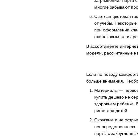
загрязнений. Парта 
многие забывают про
Светлая цветовая га
от учебы. Некоторые
при оформлении клас
одинаковым же их ра
В ассортименте интерне
модели, рассчитанные н
Если по поводу комфорта
больше внимания. Необх
Материалы — первое,
купить дешево не се
здоровьем ребенка. 
риски для детей.
Округлые и не острые
непосредственно за п
парты с закругленны