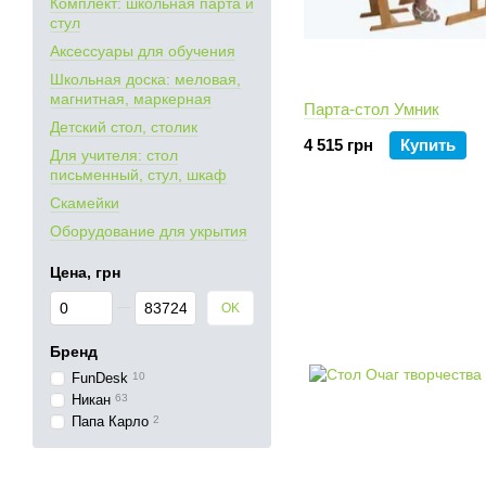
Комплект: школьная парта и
стул
Аксессуары для обучения
Школьная доска: меловая,
магнитная, маркерная
Парта-стол Умник
Детский стол, столик
4 515 грн
Купить
Для учителя: стол
письменный, стул, шкаф
Скамейки
Оборудование для укрытия
Цена, грн
От Цена, грн
До Цена, грн
OK
Бренд
FunDesk
10
Никан
63
Папа Карло
2