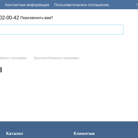
т
Контактная информация
Пользовательское соглашение
02-00-42
Перезвонить вам?
абинет географии
Высокообъёмные панорамы
ы
Каталог
Клиентам