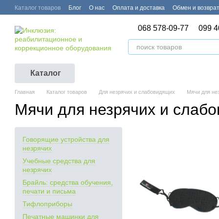
Перейти к основному контенту
Каталог товаров
Блог
О нас
Оплата и доставка
Обмен и возвра
068 578-09-77
099 4
Каталог
Главная
Каталог товаров
Для незрячих и слабовидящих
Мячи для не
Мячи для незрячих и слаб
Говорящие устройства для
незрячих
Учебные средства для
незрячих
Брайль: средства обучения,
печати и письма
Тифлоприборы
Печатные машинки для