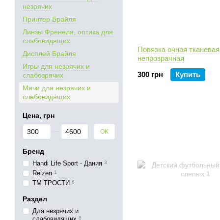
незрячих
Принтер Брайля
Линзы Френеля, оптика для
слабовидящих
Повязка очная тканевая
Дисплей Брайля
непрозрачная
Игры для незрячих и
300 грн
Купить
слабозрячих
Мячи для незрячих и
слабовидящих
Цена, грн
От Цена, грн
До Цена, грн
OK
Бренд
Handi Life Sport - Дания
3
Reizen
1
ТМ ТРОСТИ
6
Раздел
Для незрячих и
слабовидящих
8