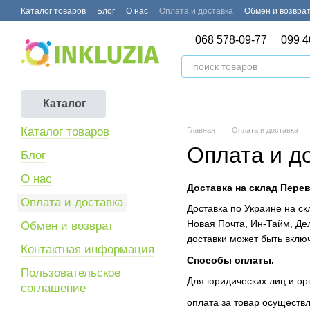
Перейти к основному контенту
Каталог товаров
Блог
О нас
Оплата и доставка
Обмен и возвра
068 578-09-77
099 4
Каталог
Каталог товаров
Главная
Оплата и доставка
Оплата и д
Блог
О нас
Доставка на склад Пере
Оплата и доставка
Доставка по Украине на с
Новая Почта, Ин-Тайм, Де
Обмен и возврат
доставки может быть включ
Контактная информация
Способы оплаты.
Пользовательское
Для юридических лиц и ор
соглашение
оплата за товар осуществ