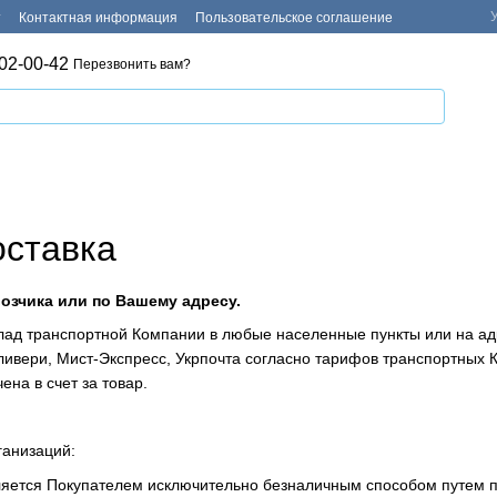
т
Контактная информация
Пользовательское соглашение
02-00-42
Перезвонить вам?
оставка
возчика или по Вашему адресу.
клад транспортной Компании в любые населенные пункты или на а
ливери, Мист-Экспресс, Укрпочта согласно тарифов транспортных 
ена в счет за товар.
ганизаций:
ляется Покупателем исключительно безналичным способом путем п