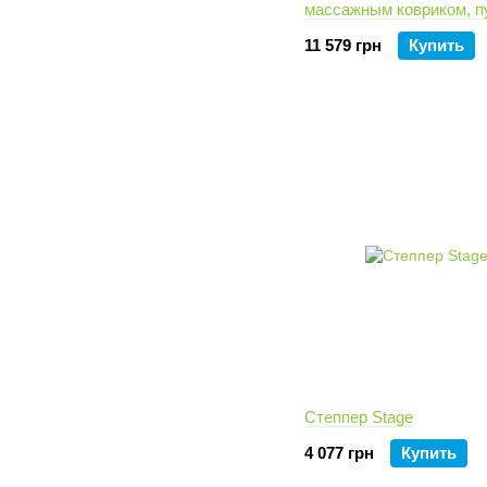
массажным ковриком, п
часами Nexus Pro
11 579 грн
Купить
Степпер Stage
4 077 грн
Купить