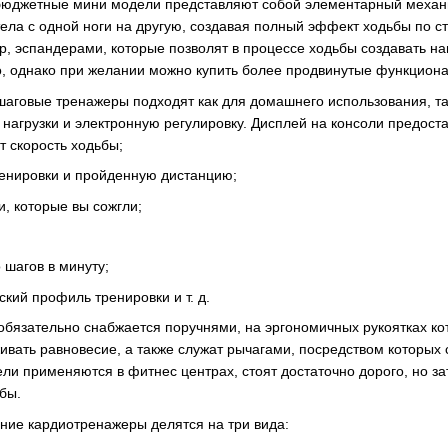
 бюджетные мини модели представляют собой элементарный механ
тела с одной ноги на другую, создавая полный эффект ходьбы по
, эспандерами, которые позволят в процессе ходьбы создавать наг
о, однако при желании можно купить более продвинутые функцион
говые тренажеры подходят как для домашнего использования, так
нагрузки и электронную регулировку. Дисплей на консоли предоста
 скорость ходьбы;
ренировки и пройденную дистанцию;
и, которые вы сожгли;
 шагов в минуту;
ский профиль тренировки и т. д.
обязательно снабжается поручнями, на эргономичных рукоятках к
вать равновесие, а также служат рычагами, посредством которых с
 применяются в фитнес центрах, стоят достаточно дорого, но зат
жбы.
ние кардиотренажеры делятся на три вида: