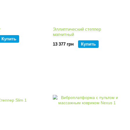
y
Эллиптический степпер
магнитный
Купить
13 377 грн
Купить