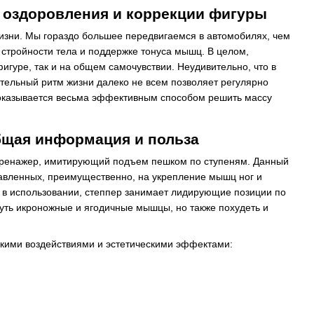
 оздоровления и коррекции фигуры
зни. Мы гораздо большее передвигаемся в автомобилях, чем
 стройности тела и поддержке тонуса мышц. В целом,
игуре, так и на общем самочувствии. Неудивительно, что в
тельный ритм жизни далеко не всем позволяет регулярно
 оказывается весьма эффективным способом решить массу
бщая информация и польза
отренажер, имитирующий подъем пешком по ступеням. Данный
авленных, преимущественно, на укрепление мышц ног и
е в использовании, степпер занимает лидирующие позиции по
уть икроножные и ягодичные мышцы, но также похудеть и
кими воздействиями и эстетическими эффектами: