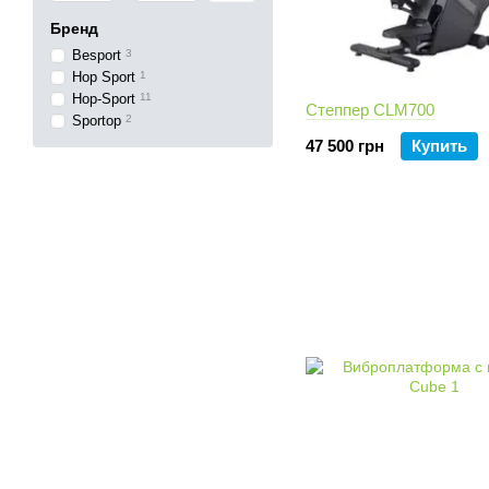
Бренд
Besport
3
Hop Sport
1
Hop-Sport
11
Степпер CLM700
Sportop
2
47 500 грн
Купить