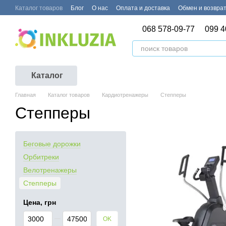
Перейти к основному контенту
Каталог товаров
Блог
О нас
Оплата и доставка
Обмен и возвра
068 578-09-77
099 4
Каталог
Главная
Каталог товаров
Кардиотренажеры
Степперы
Степперы
Беговые дорожки
Орбитреки
Велотренажеры
Степперы
Цена, грн
От Цена, грн
До Цена, грн
OK