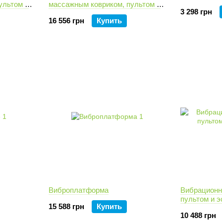
ультом и
массажным ковриком, пультом и
3 298 грн
часами Crown
16 556 грн
Купить
Виброплатформа
Вибрационн
пультом и 
15 588 грн
Купить
10 488 грн