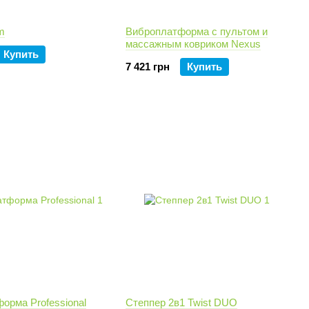
m
Виброплатформа с пультом и
массажным ковриком Nexus
Купить
7 421 грн
Купить
орма Professional
Степпер 2в1 Twist DUO