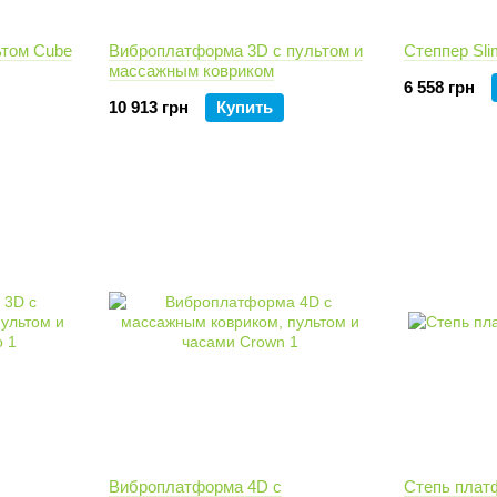
ьтом Cube
Виброплатформа 3D с пультом и
Степпер Sli
массажным ковриком
6 558 грн
10 913 грн
Купить
Виброплатформа 4D с
Степь платф