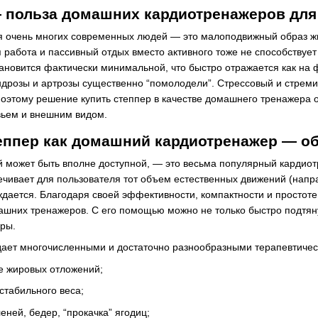
 польза домашних кардиотренажеров для
 очень многих современных людей — это малоподвижный образ жи
 работа и пассивный отдых вместо активного тоже не способствует
тановится фактически минимальной, что быстро отражается как на ф
дрозы и артрозы существенно “помолодели”. Стрессовый и стреми
поэтому решение купить степпер в качестве домашнего тренажера
вьем и внешним видом.
еппер как домашний кардиотренажер — о
ой может быть вполне доступной, — это весьма популярный карди
ечивает для пользователя тот объем естественных движений (напр
уждается. Благодаря своей эффективности, компактности и простот
ашних тренажеров. С его помощью можно не только быстро подтян
уры.
ает многочисленными и достаточно разнообразными терапевтичес
е жировых отложений;
стабильного веса;
ней, бедер, “прокачка” ягодиц;