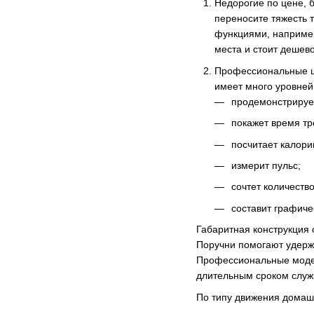
Недорогие по цене,
переносите тяжесть 
функциями, например
места и стоит дешев
Профессиональные ша
имеет много уровней 
продемонстрирует
покажет время т
посчитает калори
измерит пульс;
сочтет количество
составит графиче
Габаритная конструкция 
Поручни помогают удержи
Профессиональные модели
длительным сроком слу
По типу движения домаш