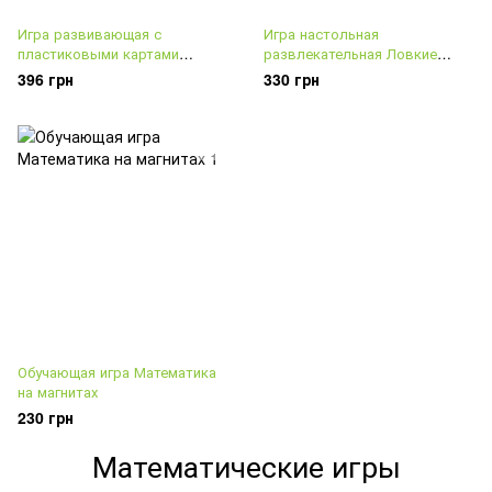
Игра развивающая с
Игра настольная
пластиковыми картами
развлекательная Ловкие
Учимся считать
овцы Схвати 10-ку
396 грн
330 грн
Обучающая игра Математика
на магнитах
230 грн
Математические игры