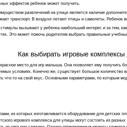
ных эффектов ребенок может получить.
муществом развлечений на улице является наличие дополните
жает транспорт. В воздухе летают птицы и самолеты. Ребенок 
 стимулы вызывают у ребенка наибольший интерес и за тем, ка
тях. Это может помочь родителям выбрать правильные учебные
Как выбирать игровые комплексы
красное место для игр малыша. Она позволяет ему получить бо
уемых условиях. Конечно же, существует большое количество в
ь что-то на свой вкус. Основными параметрами, по которым мо
ми, из которых изготавливается оборудование для детских пло
ского игрового комплекса для улицы могут состоять из разных
ого, из чего оно сделано. Однако определенные нюансы климата