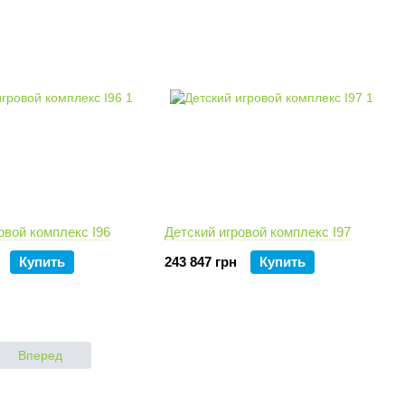
овой комплекс I96
Детский игровой комплекс I97
Купить
243 847 грн
Купить
5
Вперед