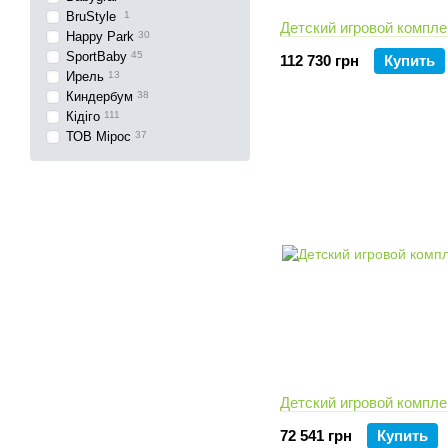
BruStyle
1
Детский игровой компл
Happy Park
30
SportBaby
45
112 730 грн
Купить
Ирель
13
Киндербум
38
Кідіго
111
ТОВ Мірос
37
Детский игровой компле
72 541 грн
Купить