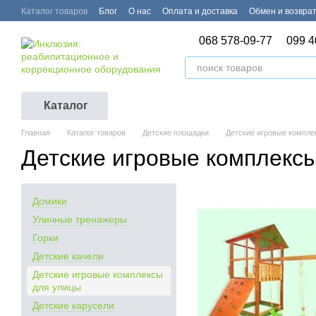
Перейти к основному контенту
Каталог товаров
Блог
О нас
Оплата и доставка
Обмен и возвра
068 578-09-77
099 4
Каталог
Главная
Каталог товаров
Детские площадки
Детские игровые компле
Детские игровые комплекс
Домики
Уличные тренажеры
Горки
Детские качели
Детские игровые комплексы
для улицы
Детские карусели