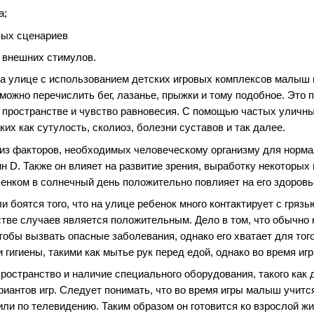
а;
вых сценариев
 внешних стимулов.
на улице с использованием детских игровых комплексов малыш
можно перечислить бег, лазанье, прыжки и тому подобное. Это 
 пространстве и чувство равновесия. С помощью частых уличны
их как сутулость, сколиоз, болезни суставов и так далее.
из факторов, необходимых человеческому организму для норма
 D. Также он влияет на развитие зрения, выработку некоторых
бенком в солнечный день положительно повлияет на его здоровь
и боятся того, что на улице ребенок много контактирует с гряз
тве случаев является положительным. Дело в том, что обычно 
обы вызвать опасные заболевания, однако его хватает для того,
 гигиены, такими как мытье рук перед едой, однако во время иг
пространство и наличие специального оборудования, такого как
иантов игр. Следует понимать, что во время игры малыш учится
ли по телевидению. Таким образом он готовится ко взрослой жи