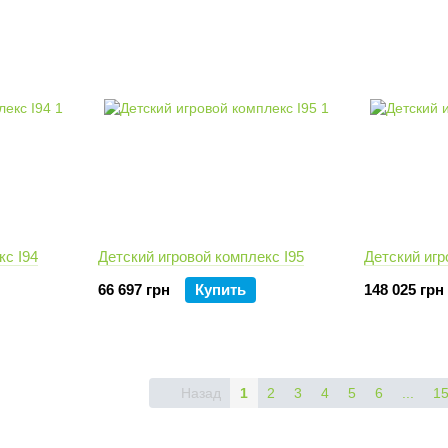
кс I94
Детский игровой комплекс I95
Детский игр
66 697 грн
Купить
148 025 грн
Назад
1
2
3
4
5
6
...
1