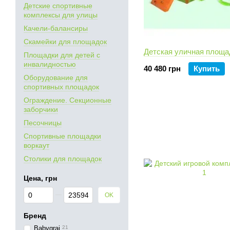
Детские спортивные
комплексы для улицы
Качели-балансиры
Скамейки для площадок
Детская уличная площа
Площадки для детей с
инвалидностью
40 480 грн
Купить
Оборудование для
спортивных площадок
Ограждение. Секционные
заборчики
Песочницы
Спортивные площадки
воркаут
Столики для площадок
Цена, грн
От Цена, грн
До Цена, грн
OK
Бренд
Babygrai
21