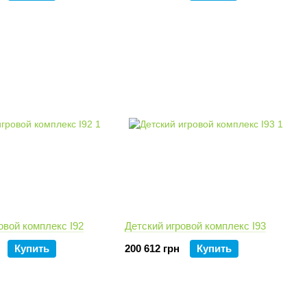
овой комплекс I92
Детский игровой комплекс I93
Купить
200 612 грн
Купить