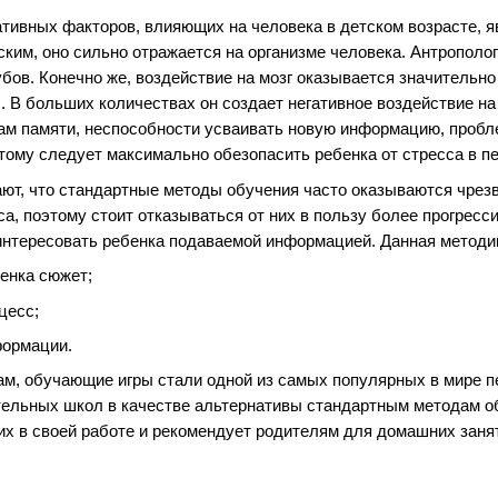
тивных факторов, влияющих на человека в детском возрасте, я
ким, оно сильно отражается на организме человека. Антрополог
убов. Конечно же, воздействие на мозг оказывается значительно
. В больших количествах он создает негативное воздействие на
вам памяти, неспособности усваивать новую информацию, проб
ому следует максимально обезопасить ребенка от стресса в п
ют, что стандартные методы обучения часто оказываются чрез
а, поэтому стоит отказываться от них в пользу более прогресси
аинтересовать ребенка подаваемой информацией. Данная метод
енка сюжет;
цесс;
формации.
м, обучающие игры стали одной из самых популярных в мире п
ельных школ в качестве альтернативы стандартным методам об
их в своей работе и рекомендует родителям для домашних занят