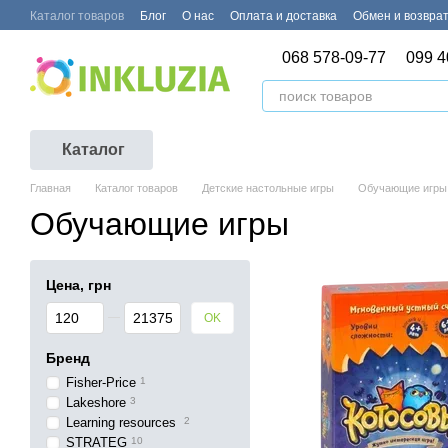
Перейти к основному контенту
Каталог товаров
Блог
О нас
Оплата и доставка
Обмен и возвра
068 578-09-77
099 4
Каталог
Главная
Каталог товаров
Детские настольные игры
Обучающие игры
Обучающие игры
Цена, грн
От Цена, грн
До Цена, грн
OK
Бренд
Fisher-Price
1
Lakeshore
3
Learning resources
2
STRATEG
10