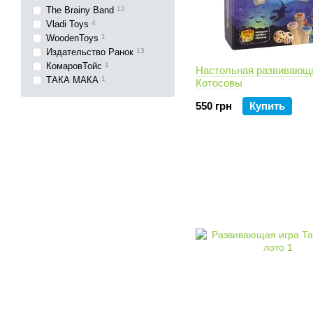
The Brainy Band
12
Vladi Toys
4
WoodenToys
1
Издательство Ранок
13
КомаровТойс
1
Настольная развивающа
ТАКА МАКА
1
Котосовы
550 грн
Купить