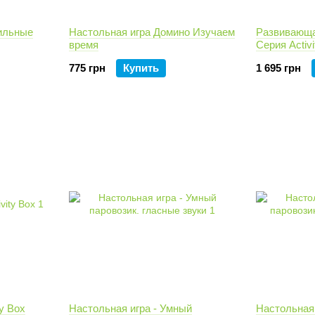
ильные
Настольная игра Домино Изучаем
Развивающа
время
Серия Activi
775 грн
Купить
1 695 грн
y Box
Настольная игра - Умный
Настольная 