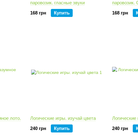
паровозик. гласные звуки
паровозик. 
168 грн
Купить
168 грн
мное лото.
Логические игры. изучай цвета
Логические
240 грн
Купить
240 грн