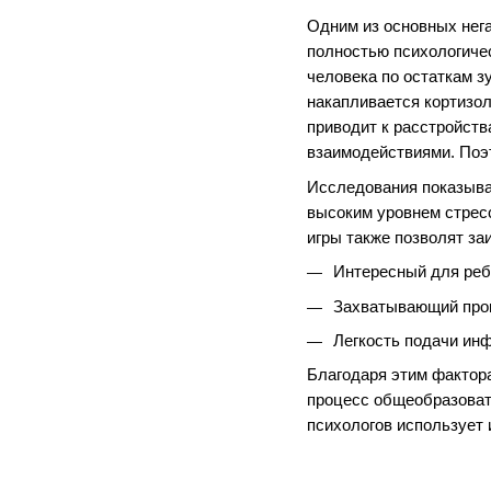
Одним из основных нега
полностью психологичес
человека по остаткам з
накапливается кортизол
приводит к расстройст
взаимодействиями. Поэт
Исследования показыва
высоким уровнем стресс
игры также позволят з
Интересный для реб
Захватывающий про
Легкость подачи ин
Благодаря этим фактора
процесс общеобразоват
психологов использует 