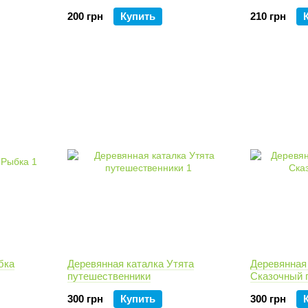
200 грн
Купить
210 грн
бка
Деревянная каталка Утята
Деревянная
путешественники
Сказочный 
300 грн
Купить
300 грн