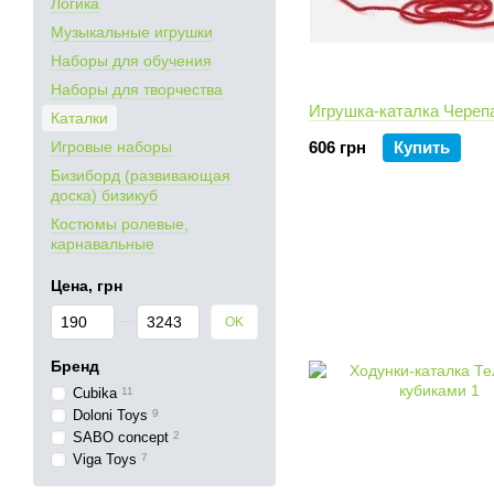
Логика
Музыкальные игрушки
Наборы для обучения
Наборы для творчества
Игрушка-каталка Череп
Каталки
Игровые наборы
606 грн
Купить
Бизиборд (развивающая
доска) бизикуб
Костюмы ролевые,
карнавальные
Цена, грн
От Цена, грн
До Цена, грн
OK
Бренд
Cubika
11
Doloni Toys
9
SABO concept
2
Viga Toys
7