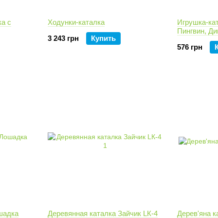
ка с
Ходунки-каталка
Игрушка-кат
Пингвин, Ди
3 243 грн
Купить
576 грн
шадка
Деревянная каталка Зайчик LК-4
Дерев'яна к