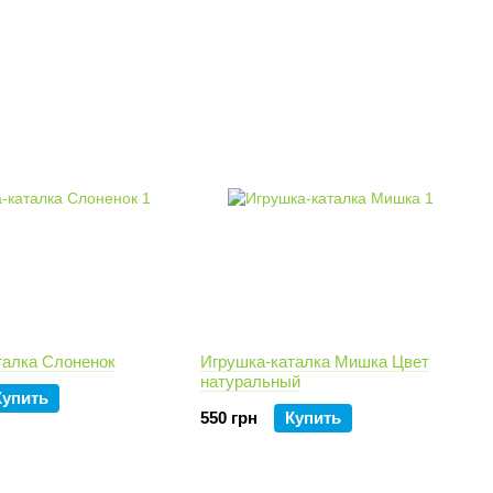
талка Слоненок
Игрушка-каталка Мишка Цвет
натуральный
Купить
550 грн
Купить