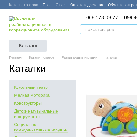
Перейти к основному контенту
Каталог товаров
Блог
О нас
Оплата и доставка
Обмен и возвра
068 578-09-77
099 4
Каталог
Главная
Каталог товаров
Развивающие игрушки
Каталки
Каталки
Кукольный театр
Мелкая моторика
Конструкторы
Детские музыкальные
инструменты
Социально-
коммуникативные игрушки