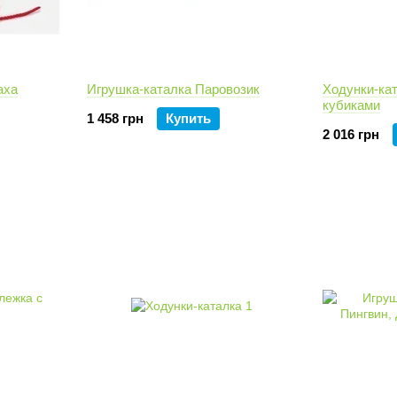
аха
Игрушка-каталка Паровозик
Ходунки-ка
кубиками
1 458 грн
Купить
2 016 грн