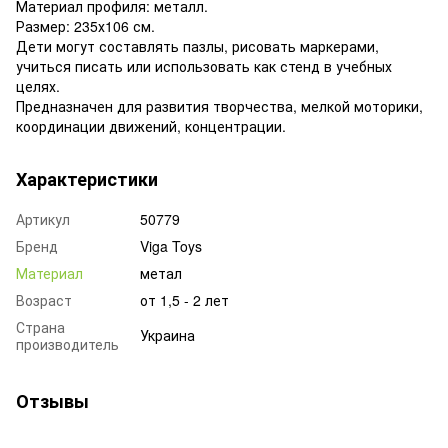
Материал
профиля:
металл
.
Размер
:
235х106
см
.
Дети
могут
составлять
пазлы,
рисовать
маркерами
,
учиться
писать
или
использовать
как
стенд
в учебных
целях.
Предназначен для
развития
творчества
,
мелкой
моторики
,
координации
движений
,
концентрации.
Характеристики
Артикул
50779
Бренд
Viga Toys
Материал
метал
Возраст
от 1,5 - 2 лет
Страна
Украина
производитель
Отзывы