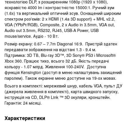
технологією DLP, з розширенням 1080p (1920 x 1080),
яскравістю 4000 lm і контрастністю 15000:1. Ручний зум
(1.6x) та вертикальний оптичний зсув. Оснащений широким
спектром роз'ємів: 2 x HDMI (1.4a 3D support) + MHL v2.2,
VGA (YPbPr/RGB), Composite, 2 x Audio in 3.5mm, VGA out,
Audio out 3.5mm, RS232, RJ45, USB-A Power, USB
mouse/service. Аудіо - 10 Вт.
Розмір екрану: 0.67 – 7.7m Diagonal 16:9. Пристрій здатен
передавати зображення на відстані 1.3 - 9.4 м.
Підтримка: 3D ТВ, Blu-ray 3D™, 3D Sony® PS3 і Microsoft®
Xbox 360. Працює тихо, всього 32 дБ. Якість передачі
кольору - 1.07 млрд. Живлення 100-240V. Доступна
функція Kensington (доступ в меню налаштувань захищений
паролем). Також екранне меню доступне на 19-ох мовах.
Всього в комплекті: мережевий шнур, кабель VGA, пульт ДУ
(джерела живлення в комплекті), карта швидкого запуску,
інструкція на CD, DLP® Link ™ 3D окуляри, кронштейн.
Гарантія: 24 місяці.
Характеристики