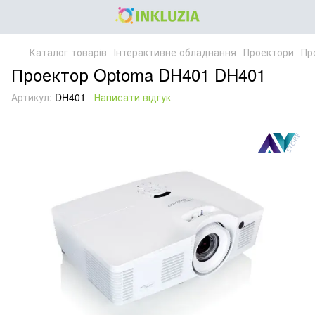
Каталог товарів
Інтерактивне обладнання
Проектори
Пр
Проектор Optoma DH401 DH401
Артикул:
DH401
Написати відгук