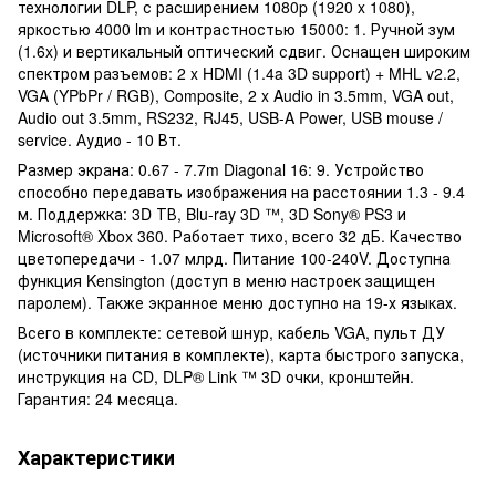
технологии DLP, с расширением 1080p (1920 x 1080),
яркостью 4000 lm и контрастностью 15000: 1. Ручной зум
(1.6x) и вертикальный оптический сдвиг. Оснащен широким
спектром разъемов: 2 x HDMI (1.4a 3D support) + MHL v2.2,
VGA (YPbPr / RGB), Composite, 2 x Audio in 3.5mm, VGA out,
Audio out 3.5mm, RS232, RJ45, USB-A Power, USB mouse /
service. Аудио - 10 Вт.
Размер экрана: 0.67 - 7.7m Diagonal 16: 9. Устройство
способно передавать изображения на расстоянии 1.3 - 9.4
м. Поддержка: 3D ТВ, Blu-ray 3D ™, 3D Sony® PS3 и
Microsoft® Xbox 360. Работает тихо, всего 32 дБ. Качество
цветопередачи - 1.07 млрд. Питание 100-240V. Доступна
функция Kensington (доступ в меню настроек защищен
паролем). Также экранное меню доступно на 19-х языках.
Всего в комплекте: сетевой шнур, кабель VGA, пульт ДУ
(источники питания в комплекте), карта быстрого запуска,
инструкция на CD, DLP® Link ™ 3D очки, кронштейн.
Гарантия: 24 месяца.
Характеристики