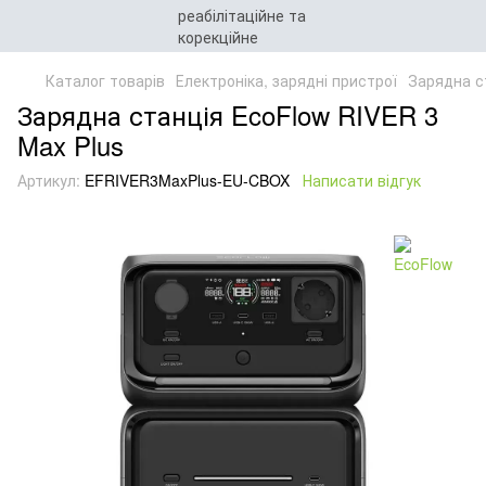
Каталог товарів
Електроніка, зарядні пристрої
Зарядна с
Зарядна станція EcoFlow RIVER 3
Max Plus
Артикул:
EFRIVER3MaxPlus-EU-CBOX
Написати відгук