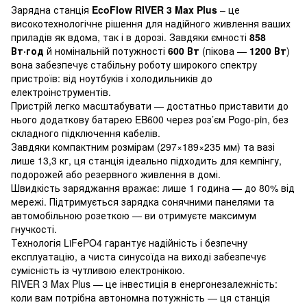
Зарядна станція
EcoFlow RIVER 3 Max Plus
– це
високотехнологічне рішення для надійного живлення ваших
приладів як вдома, так і в дорозі. Завдяки ємності
858
Вт·год
й номінальній потужності
600 Вт
(пікова —
1200 Вт
)
вона забезпечує стабільну роботу широкого спектру
пристроїв: від ноутбуків і холодильників до
електроінструментів.
Пристрій легко масштабувати — достатньо приставити до
нього додаткову батарею EB600 через роз’єм Pogo-pin, без
складного підключення кабелів.
Завдяки компактним розмірам (297×189×235 мм) та вазі
лише 13,3 кг, ця станція ідеально підходить для кемпінгу,
подорожей або резервного живлення в домі.
Швидкість заряджання вражає: лише 1 година — до 80% від
мережі. Підтримується зарядка сонячними панелями та
автомобільною розеткою — ви отримуєте максимум
гнучкості.
Технологія LiFePO4 гарантує надійність і безпечну
експлуатацію, а чиста синусоїда на виході забезпечує
сумісність із чутливою електронікою.
RIVER 3 Max Plus — це інвестиція в енергонезалежність:
коли вам потрібна автономна потужність — ця станція