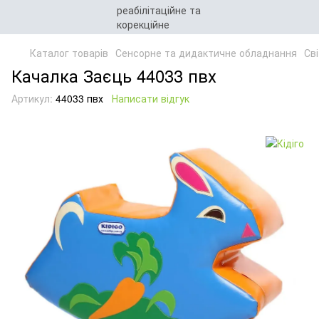
Каталог товарів
Сенсорне та дидактичне обладнання
Св
Качалка Заєць 44033 пвх
Артикул:
44033 пвх
Написати відгук