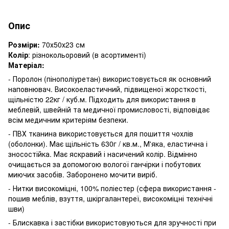
Опис
Розміри:
70х50х23 см
Колір
: різнокольоровий (в асортименті)
Матеріал:
- Поролон (пінополіуретан) використовується як основний
наповнювач. Високоеластичний, підвищеної жорсткості,
щільністю 22кг / куб.м. Підходить для використання в
меблевій, швейній та медичної промисловості, відповідає
всім медичним критеріям безпеки.
- ПВХ тканина використовується для пошиття чохлів
(оболонки). Має щільність 630г / кв.м., М'яка, еластична і
зносостійка. Має яскравий і насичений колір. Відмінно
очищається за допомогою вологої ганчірки і побутових
миючих засобів. Заборонено мочити виріб.
- Нитки високоміцні, 100% поліестер (сфера використання -
пошив меблів, взуття, шкіргалантереї, високоміцні технічні
шви)
- Блискавка і застібки використовуються для зручності при